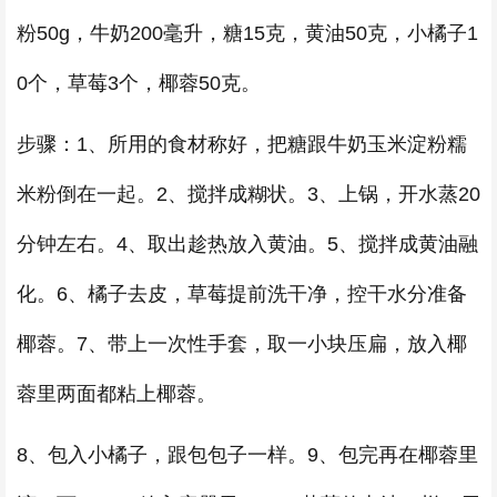
粉50g，牛奶200毫升，糖15克，黄油50克，小橘子1
0个，草莓3个，椰蓉50克。
步骤：1、所用的食材称好，把糖跟牛奶玉米淀粉糯
米粉倒在一起。2、搅拌成糊状。3、上锅，开水蒸20
分钟左右。4、取出趁热放入黄油。5、搅拌成黄油融
化。6、橘子去皮，草莓提前洗干净，控干水分准备
椰蓉。7、带上一次性手套，取一小块压扁，放入椰
蓉里两面都粘上椰蓉。
8、包入小橘子，跟包包子一样。9、包完再在椰蓉里