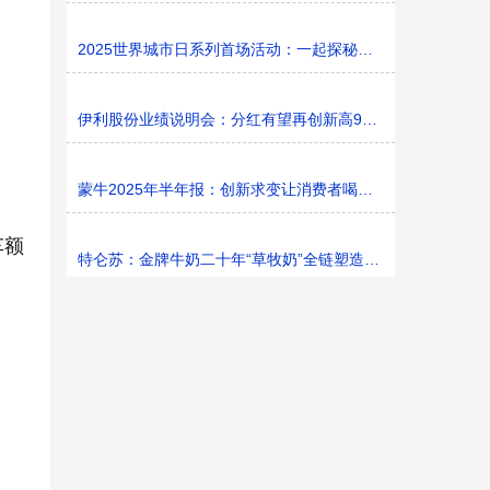
2025世界城市日系列首场活动：一起探秘家门口的“魔法花园
伊利股份业绩说明会：分红有望再创新高9%利润率目标不变
蒙牛2025年半年报：创新求变让消费者喝上奶、喝好奶、喝
车额
特仑苏：金牌牛奶二十年“草牧奶”全链塑造有机新矩阵