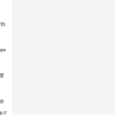
行拍
pa
度
会
//