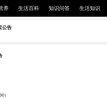
营养
生活百科
知识问答
生活知识
卖公告
告
30）