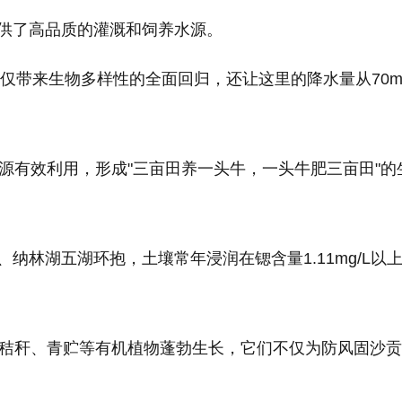
供了高品质的灌溉和饲养水源。
不仅带来生物多样性的全面回归，还让这里的降水量从70m
源有效利用，形成"三亩田养一头牛，一头牛肥三亩田"的
纳林湖五湖环抱，土壤常年浸润在锶含量1.11mg/L以
、秸秆、青贮等有机植物蓬勃生长，它们不仅为防风固沙