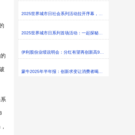
2025世界城市日社会系列活动拉开序幕，探寻社区花园里的
的
2025世界城市日系列首场活动：一起探秘家门口的“魔法花园
伊利股份业绩说明会：分红有望再创新高9%利润率目标不变
l的
破
蒙牛2025年半年报：创新求变让消费者喝上奶、喝好奶、喝
奶系
8
奶，