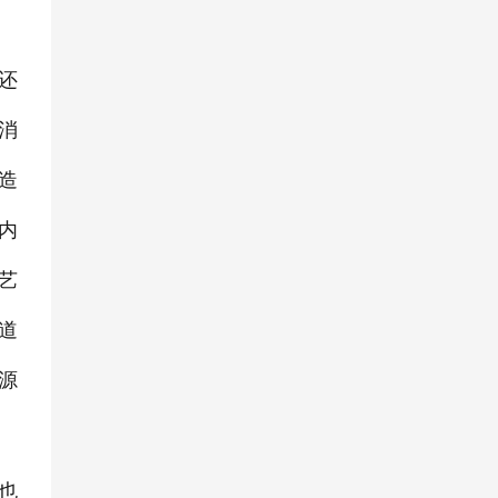
还
消
造
内
艺
道
源
也