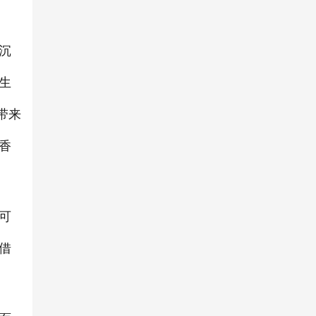
沉
生
带来
香
可
借