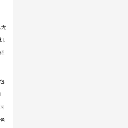
从无
机
程
包
唯一
国
绿色