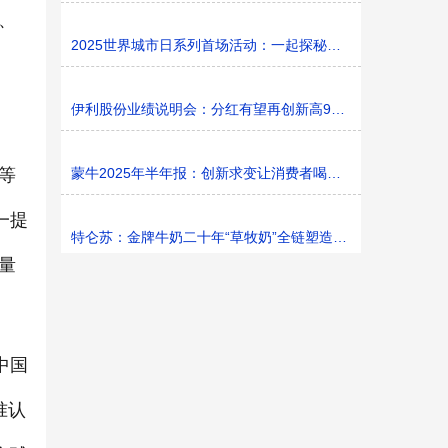
、
2025世界城市日系列首场活动：一起探秘家门口的“魔法花园
伊利股份业绩说明会：分红有望再创新高9%利润率目标不变
等
蒙牛2025年半年报：创新求变让消费者喝上奶、喝好奶、喝
一提
特仑苏：金牌牛奶二十年“草牧奶”全链塑造有机新矩阵
量
中国
准认