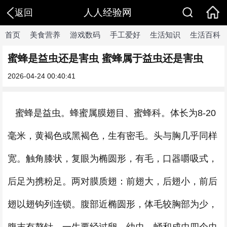
人人经验网
返回
首页
美食营养
游戏数码
手工爱好
生活知识
生活百科
蜜蜂是益虫还是害虫 蜜蜂属于益虫还是害虫
2026-04-24 00:40:41
蜜蜂是益虫。蜂蜜属膜翅目、蜜蜂科。体长为8-20
毫米，黄褐色或黑褐色，生有密毛。头与胸几乎同样
宽。触角膝状，复眼为椭圆形，有毛，口器嚼吸式，
后足为携粉足。两对膜质翅：前翅大，后翅小，前后
翅以翅钩列连锁。腹部近椭圆形，体毛较胸部为少，