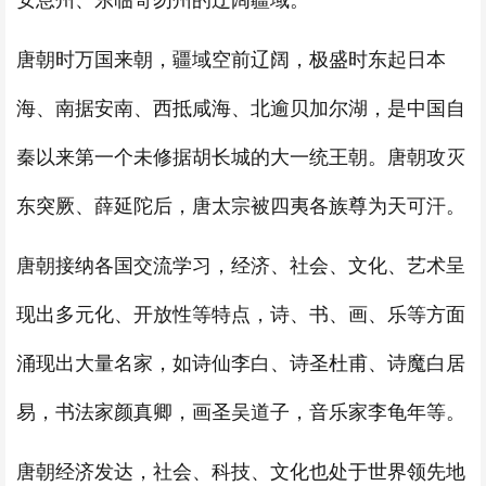
安息州、东临哥勿州的辽阔疆域。
唐朝时万国来朝，疆域空前辽阔，极盛时东起日本
海、南据安南、西抵咸海、北逾贝加尔湖，是中国自
秦以来第一个未修据胡长城的大一统王朝。唐朝攻灭
东突厥、薛延陀后，唐太宗被四夷各族尊为天可汗。
唐朝接纳各国交流学习，经济、社会、文化、艺术呈
现出多元化、开放性等特点，诗、书、画、乐等方面
涌现出大量名家，如诗仙李白、诗圣杜甫、诗魔白居
易，书法家颜真卿，画圣吴道子，音乐家李龟年等。
唐朝经济发达，社会、科技、文化也处于世界领先地