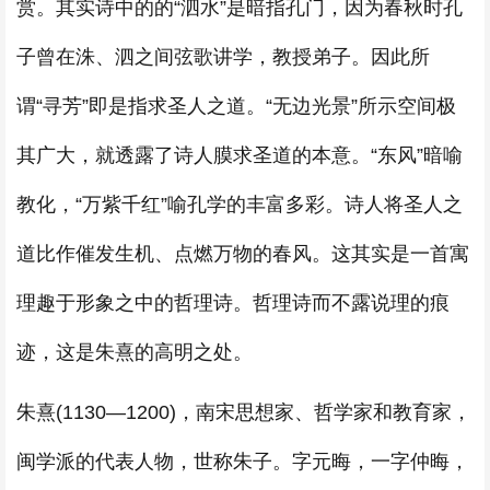
赏。其实诗中的的“泗水”是暗指孔门，因为春秋时孔
子曾在洙、泗之间弦歌讲学，教授弟子。因此所
谓“寻芳”即是指求圣人之道。“无边光景”所示空间极
其广大，就透露了诗人膜求圣道的本意。“东风”暗喻
教化，“万紫千红”喻孔学的丰富多彩。诗人将圣人之
道比作催发生机、点燃万物的春风。这其实是一首寓
理趣于形象之中的哲理诗。哲理诗而不露说理的痕
迹，这是朱熹的高明之处。
朱熹(1130—1200)，南宋思想家、哲学家和教育家，
闽学派的代表人物，世称朱子。字元晦，一字仲晦，