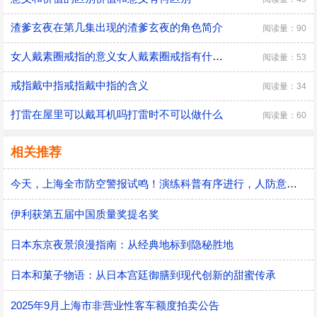
渣爹玄夜在第几集出现的渣爹玄夜的角色简介
阅读量：90
女人戴素圈戒指的意义女人戴素圈戒指有什么意义
阅读量：53
戒指戴中指戒指戴中指的含义
阅读量：34
打雷在屋里可以戴耳机吗打雷时不可以做什么
阅读量：60
相关推荐
今天，上海全市防空警报试鸣！演练科普有序进行，人防意识“声入人心”
伊利获第五届中国质量奖提名奖
日本东京夜景浪漫指南：从经典地标到隐秘胜地
日本和菓子物语：从日本宫廷御膳到现代创新的甜蜜传承
2025年9月上海市非营业性客车额度拍卖公告