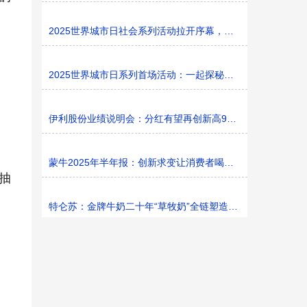
2025世界城市日社会系列活动拉开序幕，探寻社区花园里的
2025世界城市日系列首场活动：一起探秘家门口的“魔法花园
伊利股份业绩说明会：分红有望再创新高9%利润率目标不变
蒙牛2025年半年报：创新求变让消费者喝上奶、喝好奶、喝
抽
特仑苏：金牌牛奶二十年“草牧奶”全链塑造有机新矩阵