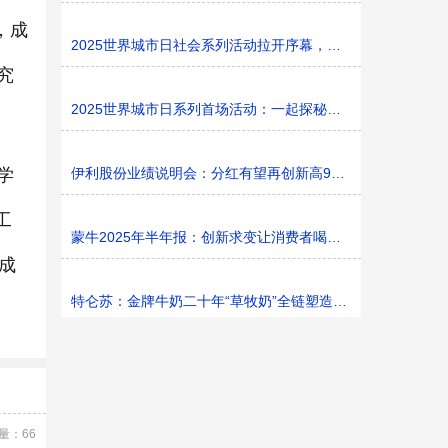
，成
2025世界城市日社会系列活动拉开序幕，探寻社区花园里的
究
2025世界城市日系列首场活动：一起探秘家门口的“魔法花园
学
伊利股份业绩说明会：分红有望再创新高9%利润率目标不变
工
蒙牛2025年半年报：创新求变让消费者喝上奶、喝好奶、喝
成
特仑苏：金牌牛奶二十年“草牧奶”全链塑造有机新矩阵
量：66