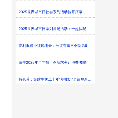
2025世界城市日社会系列活动拉开序幕，探寻社区花园里的
2025世界城市日系列首场活动：一起探秘家门口的“魔法花园
伊利股份业绩说明会：分红有望再创新高9%利润率目标不变
蒙牛2025年半年报：创新求变让消费者喝上奶、喝好奶、喝
特仑苏：金牌牛奶二十年“草牧奶”全链塑造有机新矩阵