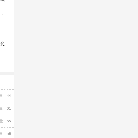
，
念
量：44
量：61
量：65
量：56