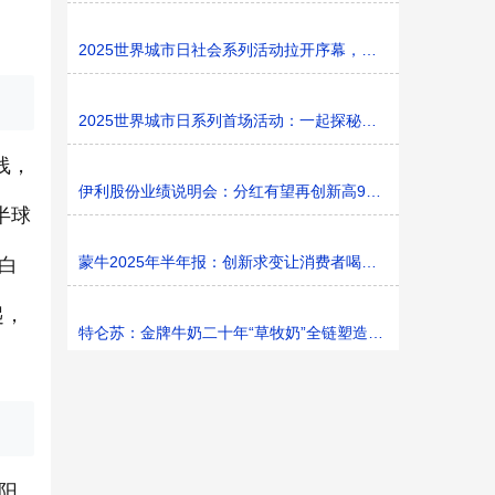
2025世界城市日社会系列活动拉开序幕，探寻社区花园里的
2025世界城市日系列首场活动：一起探秘家门口的“魔法花园
线，
伊利股份业绩说明会：分红有望再创新高9%利润率目标不变
半球
蒙牛2025年半年报：创新求变让消费者喝上奶、喝好奶、喝
白
起，
特仑苏：金牌牛奶二十年“草牧奶”全链塑造有机新矩阵
阳