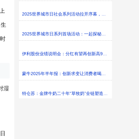
上
2025世界城市日社会系列活动拉开序幕，探寻社区花园里的
山生
2025世界城市日系列首场活动：一起探秘家门口的“魔法花园
周时
伊利股份业绩说明会：分红有望再创新高9%利润率目标不变
蒙牛2025年半年报：创新求变让消费者喝上奶、喝好奶、喝
对湿
特仑苏：金牌牛奶二十年“草牧奶”全链塑造有机新矩阵
2日