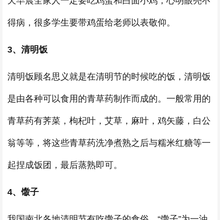
天早晨全家人一定要吃鸡蛋和白面小鸡，心明眼亮不
得病，很多学生要带鸡蛋给老师以表敬仰。
3、清明饭
清明饭顾名思义就是在清明节的时候吃的饭，清明饭
是由各种可以食用的青草药制作而成的。一般常用的
青草药有荠菜，枸杞叶，艾草，麻叶，鸡矢藤，白公
翁等等，将这些青草药洗净煮熟之后与糯米红糖等一
起捏成饭团，最后蒸熟即可。
4、馓子
我国南北各地清明节有吃馓子的食俗。“馓子”为一油