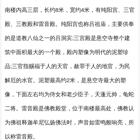
南楼内高三层，长约8米，宽约4米，有纯阳宫、三官
殿、三教殿和雷音殿。纯阳宫也称吕祖庙，主要供奉
的是道教八仙之一的吕洞宾;三宫殿是悬空寺整个建
筑中面积最大的一个殿，殿内塑像为明代的泥塑珍
品;三官指赐福于人的天官，赦罪于人的地官，为民
解厄的水官。泥塑最高约2米，是悬空寺最大的塑
像，下面左右均为侍女和老少臣子，天蓬元帅，龟蛇
二将。雷音殿是佛教殿堂，位于南楼最高处，佛教认
为佛祖释迦牟尼弘扬佛法时，声音如雷鸣般响亮，所
以称雷音殿。