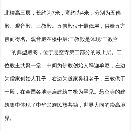
北楼高三层，长约为7米，宽约为4米，分别为五佛
殿、观音殿、三教殿。五佛殿位于最低层，供奉五方
佛而得名。观音殿在楼中层;三教殿是体现“三教合
一”的典型殿阁，位于悬空寺第三部分的最上层。三
位教主共聚一堂，中间为佛教创始人释迦牟尼，左边
为儒家创始人孔子，右边为道家鼻祖老子，三教供于
一殿，在全国各地寺庙建筑中极为罕见。悬空寺的建
筑集中体现了中华民族民族共融，世界大同的崇高境
界。