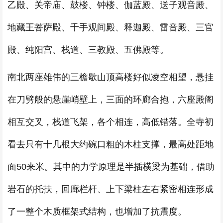
乙殿、关帝庙、鼓楼、钟楼、伽蓝殿、送子观音殿、
地藏王菩萨殿、千手观间殿、释迦殿、雷音殿、三官
殿、纯阳宫、栈道、三教殿、五佛殿等。
南北两座雄伟的三檐歇山顶高楼好似凌空相望，悬挂
在刀劈般的悬崖峭壁上，三面的环廊合抱，六座殿阁
相互交叉，栈道飞架，各个相连，高低错落。全寺初
看去只有十几根大约碗口粗的木柱支撑，最高处距地
面50来米。其中的力学原理是半插横梁为基础，借助
岩石的托扶，回廊栏杆、上下梁柱左右紧密相连形成
了一整个木质框架式结构，也增加了抗震度。