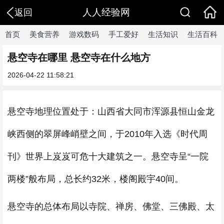
人人经验网
返回
首页
美食营养
游戏数码
手工爱好
生活知识
生活百科
悬空寺在哪里 悬空寺在什么地方
2026-04-22 11:58:21
悬空寺地理位置处于：山西省大同市浑源县恒山金龙
峡西侧的翠屏峰峭壁之间，于2010年入选《时代周
刊》世界上岌岌可危十大建筑之一。悬空寺呈“一院
两楼”般布局，总长约32米，楼阁殿宇40间。
悬空寺的总体布局以寺院、禅房、佛堂、三佛殿、太