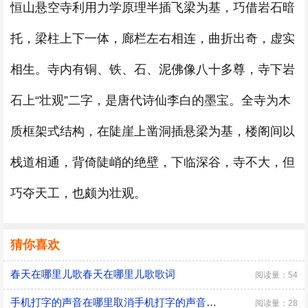
恒山悬空寺利用力学原理半插飞梁为基，巧借岩石暗
托，梁柱上下一体，廊栏左右相连，曲折出奇，虚实
相生。寺内有铜、铁、石、泥佛像八十多尊，寺下岩
石上“壮观”二字，是唐代诗仙李白的墨宝。全寺为木
质框架式结构，在陡崖上凿洞插悬梁为基，楼阁间以
栈道相通，背倚陡峭的绝壁，下临深谷，寺不大，但
巧夺天工，也颇为壮观。
猜你喜欢
春天在哪里儿歌春天在哪里儿歌歌词
阅读量：54
手机打字的声音在哪里取消手机打字的声音在哪里关
阅读量：28