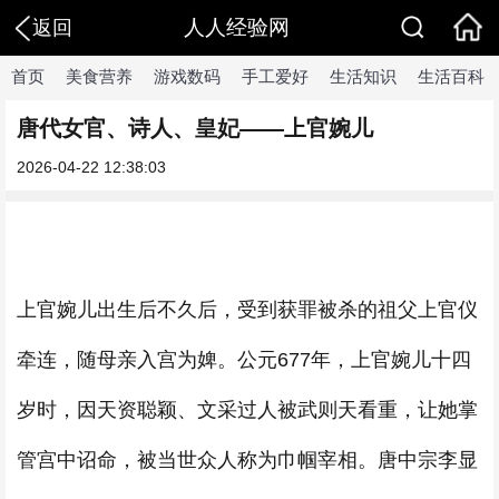
人人经验网
返回
首页
美食营养
游戏数码
手工爱好
生活知识
生活百科
唐代女官、诗人、皇妃——上官婉儿
2026-04-22 12:38:03
上官婉儿出生后不久后，受到获罪被杀的祖父上官仪
牵连，随母亲入宫为婢。公元677年，上官婉儿十四
岁时，因天资聪颖、文采过人被武则天看重，让她掌
管宫中诏命，被当世众人称为巾帼宰相。唐中宗李显