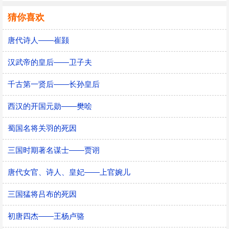
猜你喜欢
唐代诗人——崔颢
汉武帝的皇后——卫子夫
千古第一贤后——长孙皇后
西汉的开国元勋——樊哙
蜀国名将关羽的死因
三国时期著名谋士——贾诩
唐代女官、诗人、皇妃——上官婉儿
三国猛将吕布的死因
初唐四杰——王杨卢骆