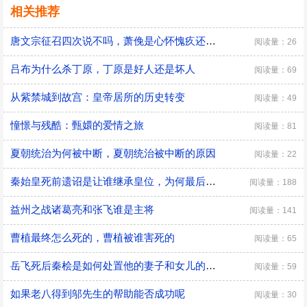
相关推荐
唐文宗征召四次说不吗，萧俛是心怀愧疚还是居功自傲
阅读量：26
吕布为什么杀丁原，丁原是好人还是坏人
阅读量：69
从紫禁城到故宫：皇帝居所的历史转变
阅读量：49
憧憬与残酷：甄嬛的爱情之旅
阅读量：81
夏朝统治为何被中断，夏朝统治被中断的原因
阅读量：22
秦始皇死前遗诏是让谁继承皇位，为何最后是胡亥继位
阅读量：188
益州之战诸葛亮和张飞谁是主将
阅读量：141
曹植最终怎么死的，曹植被谁害死的
阅读量：65
​岳飞死后秦桧是如何处置他的妻子和女儿的，秦桧怎么处置岳飞家人的
阅读量：59
如果老八得到邬先生的帮助能否成功呢
阅读量：30