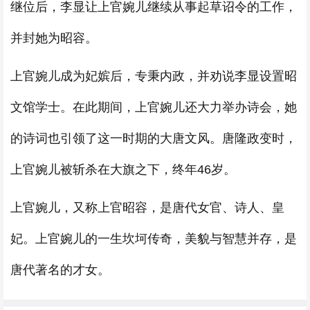
继位后，李显让上官婉儿继续从事起草诏令的工作，
并封她为昭容。
上官婉儿成为妃嫔后，专秉内政，并劝说李显设置昭
文馆学士。在此期间，上官婉儿还大力举办诗会，她
的诗词也引领了这一时期的大唐文风。唐隆政变时，
上官婉儿被斩杀在大旗之下，终年46岁。
上官婉儿，又称上官昭容，是唐代女官、诗人、皇
妃。上官婉儿的一生坎坷传奇，美貌与智慧并存，是
唐代著名的才女。