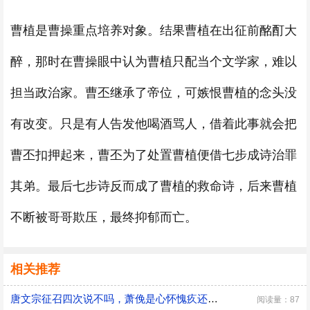
曹植是曹操重点培养对象。结果曹植在出征前酩酊大
醉，那时在曹操眼中认为曹植只配当个文学家，难以
担当政治家。曹丕继承了帝位，可嫉恨曹植的念头没
有改变。只是有人告发他喝酒骂人，借着此事就会把
曹丕扣押起来，曹丕为了处置曹植便借七步成诗治罪
其弟。最后七步诗反而成了曹植的救命诗，后来曹植
不断被哥哥欺压，最终抑郁而亡。
相关推荐
唐文宗征召四次说不吗，萧俛是心怀愧疚还是居功自傲
阅读量：87