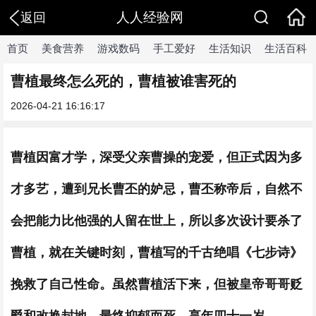
人人经验网
返回
首页
美食营养
游戏数码
手工爱好
生活知识
生活百科
曹植最终怎么死的，曹植被谁害死的
2026-04-21 16:16:17
曹植因富才学，深受父亲曹操的宠爱，但正式因为多
才多艺，遭到兄长曹丕的妒忌，曹丕称帝后，自然不
会把能力比他强的人留在世上，所以多次设计要杀了
曹植，就在关键时刻，曹植写的千古绝唱《七步诗》
挽救了自己性命。虽然曹植活下来，但被皇帝哥哥贬