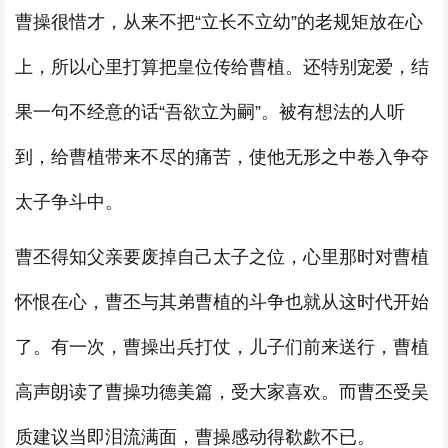
曹操很惜才，从来不把“立长不立幼”的老规矩放在心
上，所以心里打算把皇位传给曹植。还特别宠爱，结
果一句不经意的话“吾欲立为嗣”。被有想法的人听
到，给曹植带来不尽的痛苦，使他无形之中卷入争夺
太子争斗中。
曹丕得知父亲要废掉自己太子之位，心里那时对曹植
怀恨在心，曹丕与其弟曹植的斗争也就从这时代开始
了。有一次，曹操出兵打仗，儿子们前来送行，曹植
高声朗读了曹操功德美篇，受大家喜欢。而曹丕受吴
质建议当即泪流满面，曹操感动得欷歔不已。