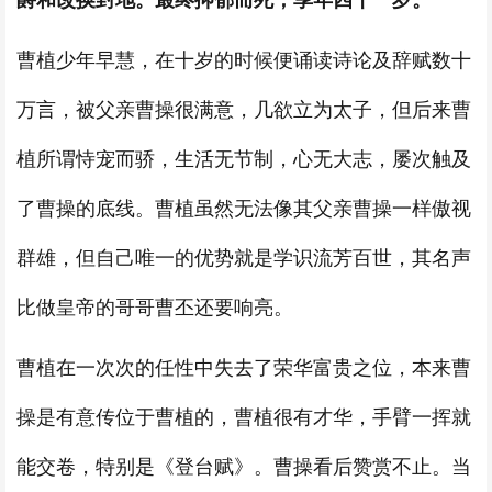
爵和改换封地。最终抑郁而死，享年四十一岁。
曹植少年早慧，在十岁的时候便诵读诗论及辞赋数十
万言，被父亲曹操很满意，几欲立为太子，但后来曹
植所谓恃宠而骄，生活无节制，心无大志，屡次触及
了曹操的底线。曹植虽然无法像其父亲曹操一样傲视
群雄，但自己唯一的优势就是学识流芳百世，其名声
比做皇帝的哥哥曹丕还要响亮。
曹植在一次次的任性中失去了荣华富贵之位，本来曹
操是有意传位于曹植的，曹植很有才华，手臂一挥就
能交卷，特别是《登台赋》。曹操看后赞赏不止。当