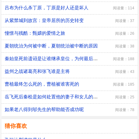
吕布为什么杀丁原，丁原是好人还是坏人
阅读量：114
从紫禁城到故宫：皇帝居所的历史转变
阅读量：37
憧憬与残酷：甄嬛的爱情之旅
阅读量：26
夏朝统治为何被中断，夏朝统治被中断的原因
阅读量：38
秦始皇死前遗诏是让谁继承皇位，为何最后是胡亥继位
阅读量：188
益州之战诸葛亮和张飞谁是主将
阅读量：43
曹植最终怎么死的，曹植被谁害死的
阅读量：185
​岳飞死后秦桧是如何处置他的妻子和女儿的，秦桧怎么处置岳飞家人的
阅读量：25
如果老八得到邬先生的帮助能否成功呢
阅读量：78
猜你喜欢