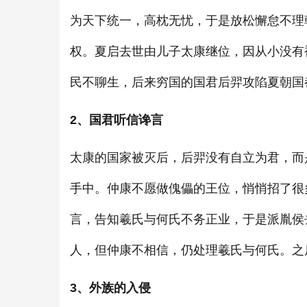
为天下统一，高枕无忧，于是放松懈怠不理
权。夏启去世由儿子太康继位，因从小没有
民不聊生，后来穷国的国君后羿攻陷夏朝国
2
、国君听信谗言
太康的国家被灭后，后羿没有自立为君，而
手中。仲康不愿做傀儡的王位，悄悄招了很
言，告知羲氏与何氏不务正业，于是派胤侯
人，但仲康不相信，仍处理羲氏与何氏。之
3
、外族的入侵