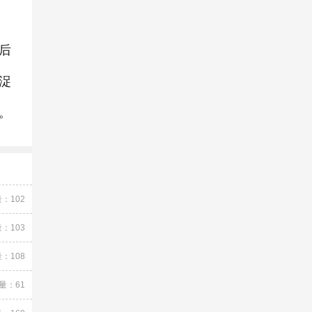
后
浞
。
：102
：103
：108
量：61