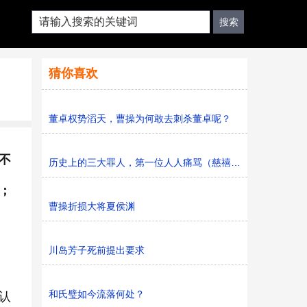
猜你喜欢
董卓权势滔天，曹操为何敢去刺杀董卓呢？
不
历史上的三大罪人，第一位人人痛骂（慈禧，安禄山，秦桧
；
曹操折损大将夏侯渊
川岛芳子死前提出要求
和氏璧如今流落何处？
认