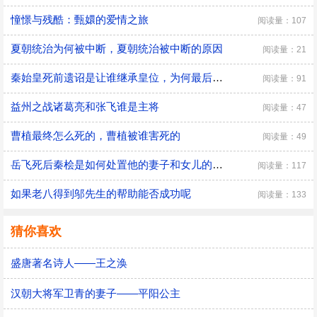
憧憬与残酷：甄嬛的爱情之旅
阅读量：107
夏朝统治为何被中断，夏朝统治被中断的原因
阅读量：21
秦始皇死前遗诏是让谁继承皇位，为何最后是胡亥继位
阅读量：91
益州之战诸葛亮和张飞谁是主将
阅读量：47
曹植最终怎么死的，曹植被谁害死的
阅读量：49
​岳飞死后秦桧是如何处置他的妻子和女儿的，秦桧怎么处置岳飞家人的
阅读量：117
如果老八得到邬先生的帮助能否成功呢
阅读量：133
猜你喜欢
盛唐著名诗人——王之涣
汉朝大将军卫青的妻子——平阳公主