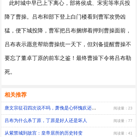
此时城中早已上下离心，部将侯成、宋宪等率兵投
降了曹操。吕布和部下登上白门楼看到曹军攻势凶
猛，便下城投降，曹军把吕布捆绑着押到曹操面前，
吕布表示愿意帮助曹操统一天下，但刘备提醒曹操不
要忘了董卓丁原的前车之鉴！最终曹操下令将吕布勒
死。
相关推荐
唐文宗征召四次说不吗，萧俛是心怀愧疚还是居功自傲
阅读量：23
吕布为什么杀丁原，丁原是好人还是坏人
阅读量：77
从紫禁城到故宫：皇帝居所的历史转变
阅读量：41