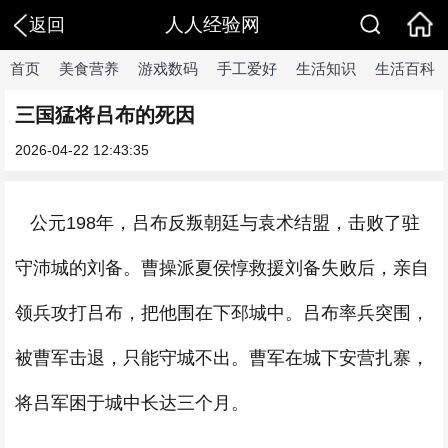
人人经验网
返回
首页
美食营养
游戏数码
手工爱好
生活知识
生活百科
三国猛将吕布的死因
2026-04-22 12:43:35
公元198年，吕布反叛朝廷与袁术结盟，击败了驻
守沛城的刘备。曹操派夏侯惇救援刘备失败后，亲自
领兵攻打吕布，把他围在下邳城中。吕布率兵突围，
被曹军击退，只能守城不出。曹军在城下安营扎寨，
将吕军困于城中长达三个月。