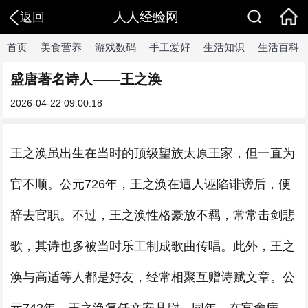
人人经验网
返回
首页
美食营养
游戏数码
手工爱好
生活知识
生活百科
盛唐著名诗人——王之涣
2026-04-22 09:00:18
王之涣虽出生在当时的顶级望族太原王家，但一直为
官不顺。公元726年，王之涣在遭人诬陷诽谤后，便
辞去官职。不过，王之涣性格豪放不羁，常常击剑悲
歌，其诗也多被当时乐工制成歌曲传唱。此外，王之
涣与高适等人都是好友，经常相聚互赠诗赋文章。公