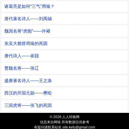
诸葛亮是如何“三气”周瑜？
唐代著名诗人——刘禹锡
魏国名将“虎痴”——许褚
东吴大都督周瑜的死因
唐代诗人——崔颢
曹魏名将——张辽
盛唐著名诗人——王之涣
西汉的开国元勋——樊哙
三国虎将——张飞的死因
© 2026 人人经验网
信息来自网络 所有数据仅供参考
有疑问请联系站长 site.kefu@gmail.com