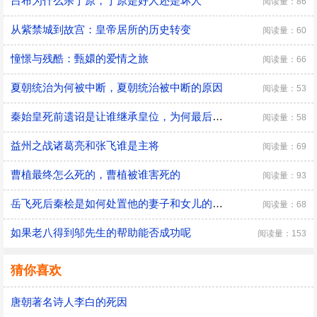
吕布为什么杀丁原，丁原是好人还是坏人
阅读量：86
从紫禁城到故宫：皇帝居所的历史转变
阅读量：60
憧憬与残酷：甄嬛的爱情之旅
阅读量：66
夏朝统治为何被中断，夏朝统治被中断的原因
阅读量：53
秦始皇死前遗诏是让谁继承皇位，为何最后是胡亥继位
阅读量：58
益州之战诸葛亮和张飞谁是主将
阅读量：69
曹植最终怎么死的，曹植被谁害死的
阅读量：93
​岳飞死后秦桧是如何处置他的妻子和女儿的，秦桧怎么处置岳飞家人的
阅读量：68
如果老八得到邬先生的帮助能否成功呢
阅读量：153
猜你喜欢
唐朝著名诗人李白的死因