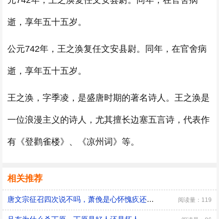
元742年，王之涣复任文安县尉。同年，在官舍病
逝，享年五十五岁。
公元742年，王之涣复任文安县尉。同年，在官舍病
逝，享年五十五岁。
王之涣，字季凌，是盛唐时期的著名诗人。王之涣是
一位浪漫主义的诗人，尤其擅长边塞五言诗，代表作
有《登鹳雀楼》、《凉州词》等。
相关推荐
唐文宗征召四次说不吗，萧俛是心怀愧疚还是居功自傲
阅读量：119