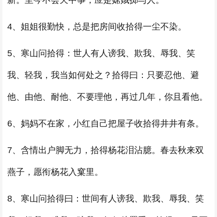
新。至今不会天中事，应是嫦娥掷与人。
4、姐姐很勤快，总是把房间收拾得一尘不染。
5、寒山问拾得：世人有人谤我、欺我、辱我、笑
我、轻我，我当如何处之？拾得曰：只要忍他、避
他、由他、耐他、不要理他，再过几年，你且看他。
6、妈妈不在家，小红自己把屋子收拾得井井有条。
7、含情出户脚无力，拾得杨花泪沾臆。春去秋来双
燕子，愿衔杨花入窠里。
8、寒山问拾得曰：世间有人谤我、欺我、辱我、笑