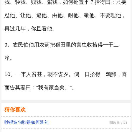
我、轻我、贱我、骗我，如何处置乎？拾得曰：只要
忍他、让他、避他、由他、耐他、敬他、不要理他，
再过几年，你且看他。
9、农民伯伯用农药把稻田里的害虫收拾得一干二
净。
10、一市人贫甚，朝不谋夕。偶一日拾得一鸡卵，喜
而告其妻曰："我有家当矣。"。
猜你喜欢
吵得造句吵得如何造句
阅读量：58