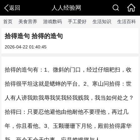
人人经验网
返回
首页
美食营养
游戏数码
手工爱好
生活知识
生活百科
拾得造句 拾得的造句
2026-04-22 01:40:45
拾得的造句有：1、微斜的门口，经过仔细耙扫，收
拾得很平坦这就是蟋蟀的平台。2、寒山问拾得：世
人有人谤我欺我辱我笑我轻我贱我，我当如何处之？
拾得曰：只要忍他避他由他耐他不要理他，再过几
年，你且看他。3、玉颗珊珊下月轮，殿前拾得露华