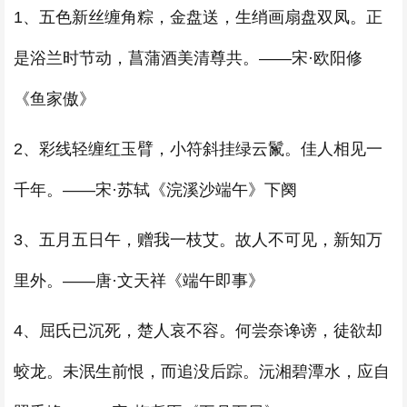
1、五色新丝缠角粽，金盘送，生绡画扇盘双凤。正
是浴兰时节动，菖蒲酒美清尊共。——宋·欧阳修
《鱼家傲》
2、彩线轻缠红玉臂，小符斜挂绿云鬣。佳人相见一
千年。——宋·苏轼《浣溪沙端午》下阕
3、五月五日午，赠我一枝艾。故人不可见，新知万
里外。——唐·文天祥《端午即事》
4、屈氏已沉死，楚人哀不容。何尝奈谗谤，徒欲却
蛟龙。未泯生前恨，而追没后踪。沅湘碧潭水，应自