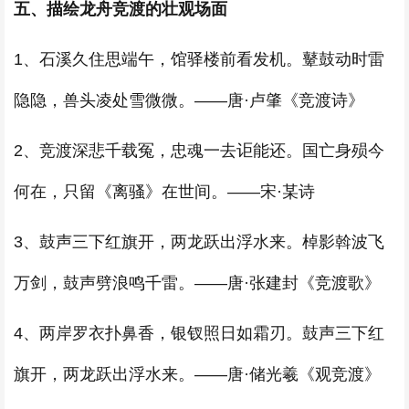
五、描绘龙舟竞渡的壮观场面
1、石溪久住思端午，馆驿楼前看发机。鼙鼓动时雷
隐隐，兽头凌处雪微微。——唐·卢肇《竞渡诗》
2、竞渡深悲千载冤，忠魂一去讵能还。国亡身殒今
何在，只留《离骚》在世间。——宋·某诗
3、鼓声三下红旗开，两龙跃出浮水来。棹影斡波飞
万剑，鼓声劈浪鸣千雷。——唐·张建封《竞渡歌》
4、两岸罗衣扑鼻香，银钗照日如霜刃。鼓声三下红
旗开，两龙跃出浮水来。——唐·储光羲《观竞渡》