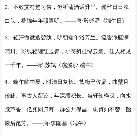
2、不效艾符趋习俗，但祈蒲酒话升平。鬓丝日日添
白头，榴锦年年照眼明。——唐·殷尧潘《端午日》
3、轻汗微微透碧纨，明朝端午浴芳兰。流香涨腻满
晴川。彩线轻缠红玉臂，小符斜挂绿云鬟。佳人相见
一千年。——宋·苏轼《浣溪沙·端午》
4、端午临中夏，时清日复长。盐梅已佐鼎，曲糵且
传觞。事古人留迹，年深缕积长。当轩知槿茂，向水
觉芦香。亿兆同归寿，群公共保昌。忠贞如不替，贻
厥后昆芳。——唐·李隆基《端午》