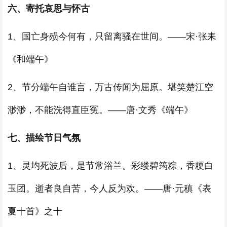
六、寄托哀思与怀古
1、国亡身殒今何有，只留离骚在世间。——宋·张耒
《和端午》
2、节分端午自谁言，万古传闻为屈原。堪笑楚江空
渺渺，不能洗得直臣冤。——唐·文秀《端午》
七、描绘节日气氛
1、灵均死波后，是节常浴兰。彩缕碧筠粽，香粳白
玉团。逝者良自苦，今人反为欢。——唐·元稹《表
夏十首》之十