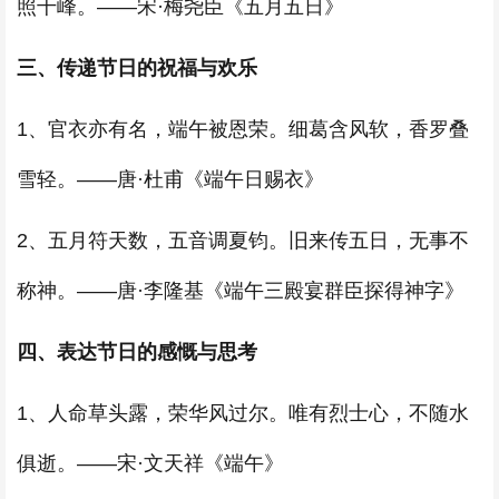
照千峰。——宋·梅尧臣《五月五日》
三、传递节日的祝福与欢乐
1、官衣亦有名，端午被恩荣。细葛含风软，香罗叠
雪轻。——唐·杜甫《端午日赐衣》
2、五月符天数，五音调夏钧。旧来传五日，无事不
称神。——唐·李隆基《端午三殿宴群臣探得神字》
四、表达节日的感慨与思考
1、人命草头露，荣华风过尔。唯有烈士心，不随水
俱逝。——宋·文天祥《端午》