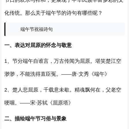
节日的欢乐与祥和，更展现了中华民族丰富多彩的文
化传统。那么关于端午节的诗句有哪些呢？
端午节祝福诗句
一、表达对屈原的怀念与敬意
1、节分端午自谁言，万古传闻为屈原。堪笑楚江空
渺渺，不能洗得直臣冤。——唐·文秀《端午》
2、楚人悲屈原，千载意未歇。精魂飘何在，父老空
哽咽。——宋·苏轼《屈原塔》
二、描绘端午节习俗与景象