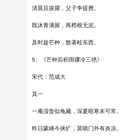
清晨且拔擢，父子争提携。
既沐青满握，再栉根无泥。
及时趁芒种，散著畦东西。
5、《芒种后积雨骤冷三绝》
宋代：范成大
其一
一庵湿蛰似龟藏，深夏暄寒未可常。
昨日蒙絺今挟纩，莫嗔门外有炎凉。