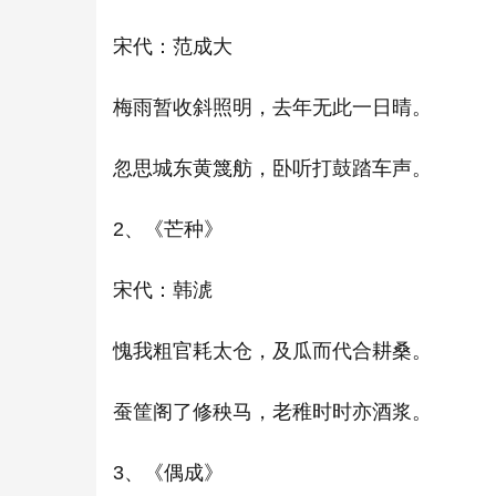
宋代：范成大
梅雨暂收斜照明，去年无此一日晴。
忽思城东黄篾舫，卧听打鼓踏车声。
2、《芒种》
宋代：韩淲
愧我粗官耗太仓，及瓜而代合耕桑。
蚕筐阁了修秧马，老稚时时亦酒浆。
3、《偶成》