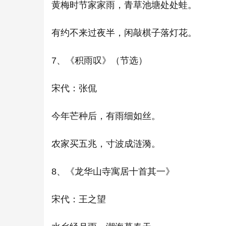
黄梅时节家家雨，青草池塘处处蛙。
有约不来过夜半，闲敲棋子落灯花。
7、《积雨叹》（节选）
宋代：张侃
今年芒种后，有雨细如丝。
农家买五兆，寸波成涟漪。
8、《龙华山寺寓居十首其一》
宋代：王之望