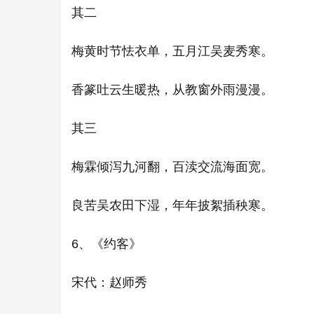
其二
梅黄时节怯衣单，五月江吴麦秀寒。
香篆吐云生暖热，从教窗外雨漫漫。
其三
梅霖倾泻九河翻，百渎交流海面宽。
良苦吴农田下湿，年年披絮插秧寒。
6、《约客》
宋代：赵师秀