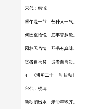
宋代：韩淲
重午是一节，芒种又一气。
何因至怡悦，底事苦歔欷。
园林无俗情，琴书有真味。
贫者自爲贫，贵者自爲贵。
4、《耕图二十一首·拔秧》
宋代：楼璹
新秧初出水，渺渺翠毯齐。