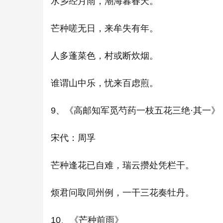
水乡经月雨，潮海暮春天。
芒种嗟无日，来牟失有年。
人多蓬菜色，村或断炊烟。
谁谓山中乐，忧来百虑煎。
9、《高邮知军觅芍药一枝五花三绝·其一》
宋代：周孚
芒种逢花已自难，瑞云攒处凭栏干。
烦君问取同州例，一干三花奏牡丹。
10、《芒种前雨》