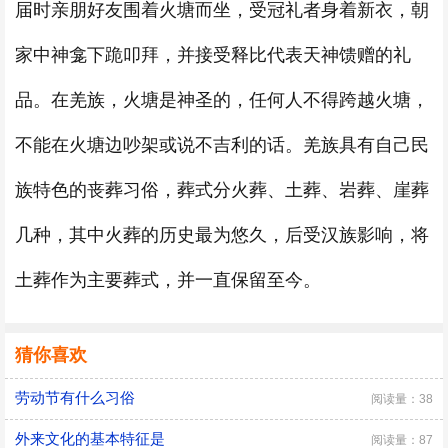
届时亲朋好友围着火塘而坐，受冠礼者身着新衣，朝
家中神龛下跪叩拜，并接受释比代表天神馈赠的礼
品。在羌族，火塘是神圣的，任何人不得跨越火塘，
不能在火塘边吵架或说不吉利的话。羌族具有自己民
族特色的丧葬习俗，葬式分火葬、土葬、岩葬、崖葬
几种，其中火葬的历史最为悠久，后受汉族影响，将
土葬作为主要葬式，并一直保留至今。
猜你喜欢
劳动节有什么习俗
阅读量：38
外来文化的基本特征是
阅读量：87