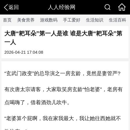
人人经验网
返回
首页
美食营养
游戏数码
手工爱好
生活知识
生活百科
大唐“耙耳朵”第一人是谁 谁是大唐“耙耳朵”第
一人
2026-04-21 17:04:08
“玄武门政变”的总导演之一房玄龄，竟然是妻管严?
有次唐太宗请客，大家取笑房玄龄“怕老婆”，老房有
点喝嗨了，借着酒劲儿吹牛。
“老婆算个屁啊，我在家我最大，我让她往西她就不