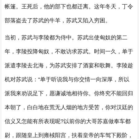
帐篷。王死后，他的部下也都迁离。这年冬天，丁令
部落盗去了苏武的牛羊，苏武又陷入穷困。
当初，苏武与李陵都为侍中。苏武出使匈奴的第二
年，李陵投降匈奴，不敢访求苏武。时间一久，单于
派遣李陵去北海，为苏武安排了酒宴和歌舞。李陵趁
机对苏武说：“单于听说我与你交情一向深厚，所以
派我来劝说足下，愿谦诚地相待你。你终究不能回归
本朝了，白白地在荒无人烟的地方受苦，你对汉廷的
信义又怎能有所表现呢?以前你的大哥苏嘉做奉车都
尉，跟随皇上到雍棫阳宫，扶着皇帝的车驾下殿阶，