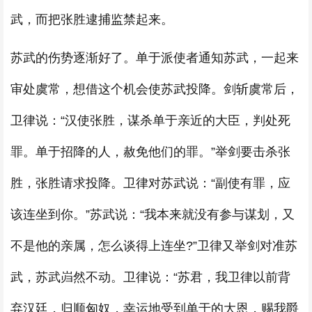
武，而把张胜逮捕监禁起来。
苏武的伤势逐渐好了。单于派使者通知苏武，一起来
审处虞常，想借这个机会使苏武投降。剑斩虞常后，
卫律说：“汉使张胜，谋杀单于亲近的大臣，判处死
罪。单于招降的人，赦免他们的罪。”举剑要击杀张
胜，张胜请求投降。卫律对苏武说：“副使有罪，应
该连坐到你。”苏武说：“我本来就没有参与谋划，又
不是他的亲属，怎么谈得上连坐?”卫律又举剑对准苏
武，苏武岿然不动。卫律说：“苏君，我卫律以前背
弃汉廷，归顺匈奴，幸运地受到单于的大恩，赐我爵