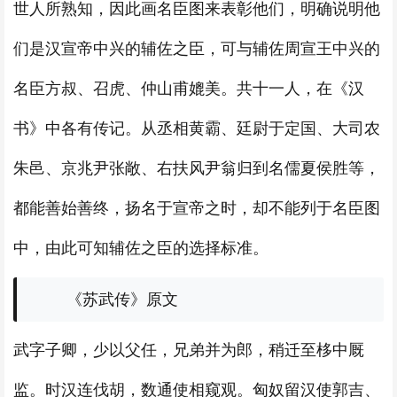
世人所熟知，因此画名臣图来表彰他们，明确说明他
们是汉宣帝中兴的辅佐之臣，可与辅佐周宣王中兴的
名臣方叔、召虎、仲山甫媲美。共十一人，在《汉
书》中各有传记。从丞相黄霸、廷尉于定国、大司农
朱邑、京兆尹张敞、右扶风尹翁归到名儒夏侯胜等，
都能善始善终，扬名于宣帝之时，却不能列于名臣图
中，由此可知辅佐之臣的选择标准。
《苏武传》原文
武字子卿，少以父任，兄弟并为郎，稍迁至栘中厩
监。时汉连伐胡，数通使相窥观。匈奴留汉使郭吉、