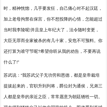
时，精神恍惚，几乎要发狂，自己痛心对不起汉廷，
加上老母拘禁在保宫，你不想投降的心情，怎能超过
当时我李陵呢!并且皇上年纪大了，法令随时变更，
大臣无罪而全家被杀的有几十家，安危不可预料。你
还打算为谁守节呢?希望你听从我的劝告，不要再说
什么了!”
苏武说：“我苏武父子无功劳和恩德，都是皇帝栽培
提拔起来的，官职升到列将，爵位封为通侯，兄弟三
人都是皇帝的亲近之臣，常常愿意为朝廷牺牲一切。