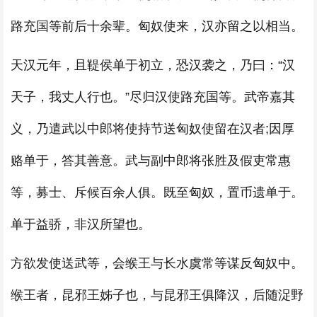
路充国等前后十余辈。匈奴使来，汉亦留之以相当。
天汉元年，且鞮侯单于初立，恐汉袭之，乃曰：“汉
天子，我丈人行也。”尽归汉使路充国等。武帝嘉其
义，乃遣武以中郎将使持节送匈奴使留在汉者;因厚
赂单于，答其善意。武与副中郎将张胜及假吏常惠
等，募士、斥候百余人俱。既至匈奴，置币遗单于。
单于益骄，非汉所望也。
方欲发使送武等，会缑王与长水虞常等谋反匈奴中。
缑王者，昆邪王姊子也，与昆邪王俱降汉，后随浞野