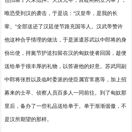
也扣留了人来抵押。天汉元年，且鞮刚刚立为单于，
唯恐受到汉的袭击，于是说：“汉皇帝，是我的长
辈。”全部送还了汉廷使节路充国等人。汉武帝赞许
他这种合乎情理的做法，于是派遣苏武以中郎将的身
份出使，持旄节护送扣留在汉的匈奴使者回国，趁便
送给单于很丰厚的礼物，以答谢他的好意。苏武同副
中郎将张胜以及临时委派的使臣属官常惠等，加上招
募来的士卒、侦察人员百多人一同前往。到了匈奴那
里后，备办了一些礼品送给单于。单于渐渐倨傲，不
是汉所期望的那样。