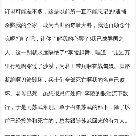
订盟可能差不多，这是以前所一直不能忘记的!逮捕
杀戮我的全家，成为当世的奇耻大辱，我还再顾念什
么呢?算了吧，让你了解我的心罢了!我已成异国之
人，这一别就永远隔绝了!”李陵起舞，唱道：“走过万
里行程啊穿过了沙漠，为君王带兵啊奋战匈奴。归路
断绝啊刀箭毁坏，兵士们全部死亡啊我的名声已败
坏。老母已死，虽想报恩何处归!”李陵的眼泪流下数
行，于是同苏武永别。单于召集苏武的部下，除了以
前已经投降和死亡的，总共跟随苏武回来的有九人。