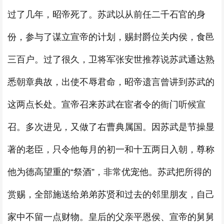
过了几年，昭帝死了。苏武以从前任二千石官的身
份，参与了谋立宣帝的计划，赐封爵位关内侯，食邑
三百户。过了很久，卫将军张安世推荐说苏武通达熟
悉朝章典故，出使不辱君命，昭帝遗言曾讲到苏武的
这两点长处。宣帝召来苏武在宦者令的衙门听候宣
召。多次进见，又做了右曹典属国。因苏武是节操显
著的老臣，只令他每月的初一和十五两日入朝，尊称
他为德高望重的“祭酒”，非常优宠他。苏武把所得的
赏赐，全部施送给弟弟苏贤和过去的邻里朋友，自己
家中不留一点财物。皇后的父亲平恩侯、宣帝的舅舅