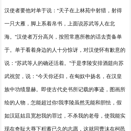
汉使者要他对单于说：“天子在上林苑中射猎，射得
一只大雁，脚上系着帛书，上面说苏武等人在北
海。”汉使者万分高兴，按照常惠所教的话去责备单
于。单于看着身边的人十分惊讶，对汉使怀有歉意的
说：“苏武等人的确还活着。”于是李陵安排酒筵向苏
武祝贺，说：“今天你还归，在匈奴中扬名，在汉皇
族中功绩显赫。即使古代史书所记载的事迹，图画所
绘的人物，怎能超过你!我李陵虽然无能和胆怯，假
如汉廷姑且宽恕我的罪过，不杀我的老母，使我能实
现在奇耻大辱下积蓄已久的志愿，这就同曹沫在柯邑