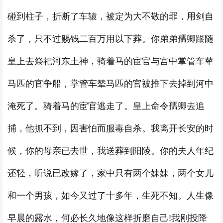
碰到柱子，折断了车辕，被定为大不敬的罪，用剑自
杀了，只不过赐钱二百万用以下葬。你弟弟孺卿跟随
皇上去祭祀河东土神，骑着马的宦官与宫中掌管车辇
马匹的官争船，掌管车辇马匹的官被推下去掉到河中
淹死了。骑着马的宦官逃走了。皇上命令孺卿去追
捕，他抓不到，因害怕而服毒自杀。我离开长安的时
候，你的母亲已去世，我送葬到阳陵。你的夫人年纪
还轻，听说已改嫁了，家中只有两个妹妹，两个女儿
和一个男孩，如今又过了十多年，生死不知。人生像
早晨的露水，何必长久地像这样折磨自己!我刚投降