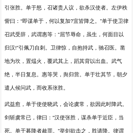
引张胜。单于怒，召诸贵人议，欲杀汉使者。左伊秩
訾曰：“即谋单于，何以复加?宜皆降之。”单于使卫律
召武受辞，武谓惠等：“屈节辱命，虽生，何面目以
归汉!”引佩刀自刺。卫律惊，自抱持武，驰召医。凿
地为坎，置煴火，覆武其上，蹈其背以出血。武气
绝，半日复息。惠等哭，舆归营。单于壮其节，朝夕
遣人候问武，而收系张胜。
武益愈，单于使使晓武，会论虞常，欲因此时降武。
剑斩虞常已，律曰：“汉使张胜，谋杀单于近臣，当
死。单于募降者赦罪。”举剑欲击之，胜请降。律谓