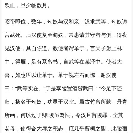
欧血，旦夕临数月。
昭帝即位，数年，匈奴与汉和亲。汉求武等，匈奴诡
言武死。后汉使复至匈奴，常惠请其守者与俱，得夜
见汉使，具自陈道。教使者谓单于，言天子射上林
中，得雁，足有系帛书，言武等在某泽中。使者大
喜，如惠语以让单于。单于视左右而惊，谢汉使
曰：“武等实在。”于是李陵置酒贺武曰：“今足下还
归，扬名于匈奴，功显于汉室。虽古竹帛所载，丹青
所画，何以过子卿!陵虽驽怯，令汉且贳陵罪，全其
老母，使得奋大辱之积志，庶几乎曹柯之盟，此陵宿