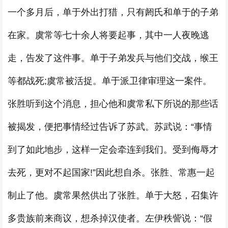
一个多月后，单于外出打猎，只有阏氏和单于的子弟
在家。虞常等七十余人将要起事，其中一人夜晚逃
走，告发了这件事。单于子弟发兵与他们交战，缑王
等都战死;虞常被活捉。单于派卫律审理这一案件。
张胜听到这个消息，担心他和虞常私下所说的那些话
被揭发，便把事情经过告诉了苏武。苏武说：“事情
到了如此地步，这样一定会牵连到我们。受到侮辱才
去死，更对不起国家!”因此想自杀。张胜、常惠一起
制止了他。虞常果然供出了张胜。单于大怒，召集许
多贵族前来商议，想杀掉汉使者。左伊秩訾说：“假