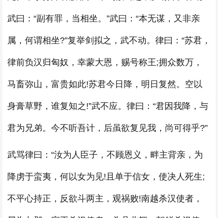
武曰：“副有罪，当相坐。”武曰：“本无谋，又非亲
属，何谓相坐?”复举剑拟之，武不动。律曰：“苏君，
律前负汉归匈奴，幸蒙大恩，赐号称王;拥众数万，
马畜弥山，富贵如此!苏君今日降，明日复然。空以
身膏草野，谁复知之!”武不应。律曰：“君因我降，与
君为兄弟。今不听吾计，后虽欲复见我，尚可得乎?”
武骂律曰：“汝为人臣子，不顾恩义，畔主背亲，为
降虏于蛮夷，何以女为见!且单于信女，使决人死生;
不平心持正，反欲斗两主，观祸败!南越杀汉使者，