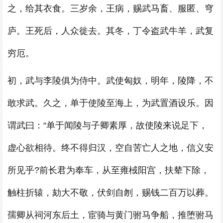
之，给其衣食。三岁余，王病，赐武马畜、服匿、穹
庐。王死后，人众徙去。其冬，丁令盗武牛羊，武复
穷厄。
初，武与李陵俱为侍中。武使匈奴，明年，陵降，不
敢求武。久之，单于使陵至海上，为武置酒设乐。因
谓武曰：“单于闻陵与子卿素厚，故使陵来说足下，
虚心欲相待。终不得归汉，空自苦亡人之地，信义安
所见乎?前长君为奉车，从至雍棫阳宫，扶辇下除，
触柱折辕，劾大不敬，伏剑自刎，赐钱二百万以葬。
孺卿从祠河东后土，宦骑与黄门驸马争船，推堕驸马