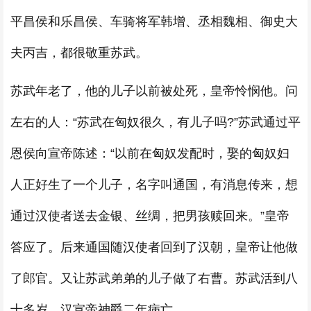
平昌侯和乐昌侯、车骑将军韩增、丞相魏相、御史大
夫丙吉，都很敬重苏武。
苏武年老了，他的儿子以前被处死，皇帝怜悯他。问
左右的人：“苏武在匈奴很久，有儿子吗?”苏武通过平
恩侯向宣帝陈述：“以前在匈奴发配时，娶的匈奴妇
人正好生了一个儿子，名字叫通国，有消息传来，想
通过汉使者送去金银、丝绸，把男孩赎回来。”皇帝
答应了。后来通国随汉使者回到了汉朝，皇帝让他做
了郎官。又让苏武弟弟的儿子做了右曹。苏武活到八
十多岁，汉宣帝神爵二年病亡。