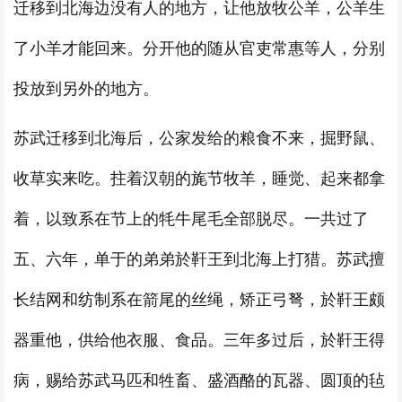
迁移到北海边没有人的地方，让他放牧公羊，公羊生
了小羊才能回来。分开他的随从官吏常惠等人，分别
投放到另外的地方。
苏武迁移到北海后，公家发给的粮食不来，掘野鼠、
收草实来吃。拄着汉朝的旄节牧羊，睡觉、起来都拿
着，以致系在节上的牦牛尾毛全部脱尽。一共过了
五、六年，单于的弟弟於靬王到北海上打猎。苏武擅
长结网和纺制系在箭尾的丝绳，矫正弓弩，於靬王颇
器重他，供给他衣服、食品。三年多过后，於靬王得
病，赐给苏武马匹和牲畜、盛酒酪的瓦器、圆顶的毡