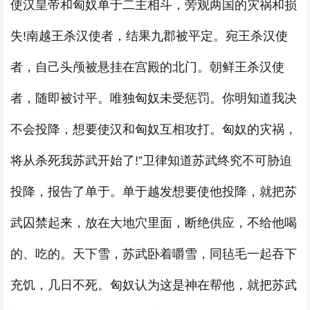
使汉皇帝和匈奴单于二主相斗，旁观两国的灾祸和损
失!南越王杀汉使者，结果九郡被平定。宛王杀汉使
者，自己头颅被悬挂在宫殿的北门。朝鲜王杀汉使
者，随即被讨平。唯独匈奴未受惩罚。你明知道我决
不会投降，想要使汉和匈奴互相攻打。匈奴的灾祸，
将从杀死我苏武开始了!”卫律知道苏武终究不可胁迫
投降，报告了单于。单于越发想要使他投降，就把苏
武囚禁起来，放在大地穴里面，断绝供应，不给他喝
的、吃的。天下雪，苏武卧着嚼雪，同毡毛一起吞下
充饥，几日不死。匈奴认为这是神在帮他，就把苏武