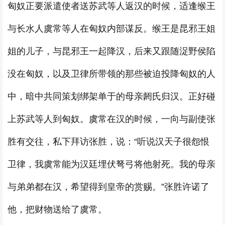
匈奴正要派遣使者送苏武等人返汉的时候，适逢缑王
与长水人虞常等人在匈奴内部谋反。缑王是昆邪王姐
姐的儿子，与昆邪王一起降汉，后来又跟随浞野侯陷
没在匈奴，以及卫律所带领的那些被迫投降匈奴的人
中，暗中共同策划绑架单于的母亲阏氏归汉。正好碰
上苏武等人到匈奴。虞常在汉的时候，一向与副使张
胜有交往，私下拜访张胜，说：“听说汉天子很怨恨
卫律，我虞常能为汉廷埋伏弩弓将他射死。我的母亲
与弟弟都在汉，希望得到皇帝的赏赐。”张胜许诺了
他，把财物送给了虞常。