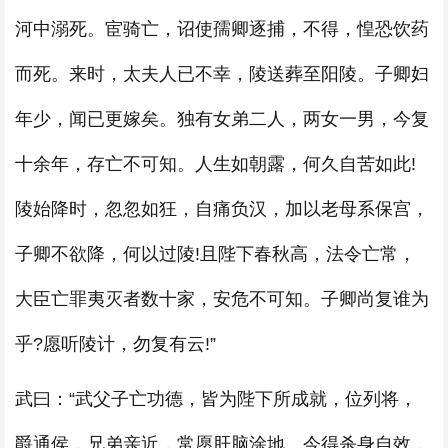
河中溺死。宦骑亡，诏使孺卿逐捕，不得，惶恐饮药
而死。来时，太夫人已不幸，陵送葬至阳陵。子卿妇
年少，闻已更嫁矣。独有女弟二人，两女一男，今复
十余年，存亡不可知。人生如朝露，何久自苦如此!
陵始降时，忽忽如狂，自痛负汉，加以老母系保宫，
子卿不欲降，何以过陵!且陛下春秋高，法令亡常，
大臣亡罪夷灭者数十家，安危不可知。子卿尚复谁为
乎?愿听陵计，勿复有云!”
武曰：“武父子亡功德，皆为陛下所成就，位列将，
爵通侯，兄弟亲近，常愿肝脑涂地。今得杀身自效，