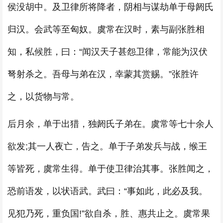
侯没胡中。及卫律所将降者，阴相与谋劫单于母阏氏
归汉。会武等至匈奴。虞常在汉时，素与副张胜相
知，私候胜，曰：“闻汉天子甚怨卫律，常能为汉伏
弩射杀之。吾母与弟在汉，幸蒙其赏赐。”张胜许
之，以货物与常。
后月余，单于出猎，独阏氏子弟在。虞常等七十余人
欲发;其一人夜亡，告之。单于子弟发兵与战，缑王
等皆死，虞常生得。单于使卫律治其事。张胜闻之，
恐前语发，以状语武。武曰：“事如此，此必及我。
见犯乃死，重负国!”欲自杀，胜、惠共止之。虞常果