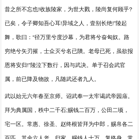
昔之所不忘也!收族陵家，为世大戮，陵尚复何顾乎?
已矣，令子卿知吾心耳!异域之人，壹别长绝!”陵起
舞，歌曰：“径万里兮度沙幕，为君将兮奋匈奴。路
穷绝兮矢刃摧，士众灭兮名已隤。老母已死，虽欲报
恩将安归!”陵泣下数行，因与武决。单于召会武官
属，前已降及物故，凡随武还者九人。
武以始元六年春至京师。诏武奉一太牢谒武帝园庙。
拜为典属国，秩中二千石;赐钱二百万，公田二顷，
宅一区。常惠、徐圣、赵终根皆拜为中郎，赐帛各二
百匹。其余六人老，归家，赐钱人十万，复终身。常