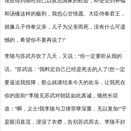
现在得到牺牲自己以效忠国家的机会，即使受到斧钺
和汤镬这样的极刑，我也心甘情愿。大臣侍奉君王，
就像儿子侍奉父亲，儿子为父亲而死，没有什么可遗
憾的，希望你不要再说了!”
李陵与苏武共饮了几天，又说：“你一定要听从我的
话。”苏武说：“我料定自己已经是死去的人了!您一定
要逼迫我投降，那么就请结束今天的欢乐，让我死在
你的面前!”李陵见苏武对朝廷如此真诚，慨然长叹
道：“啊，义士!我李陵与卫律罪孽深重，无以复加!”于
是眼泪直流，浸湿了衣襟，告别苏武而去。李陵不好