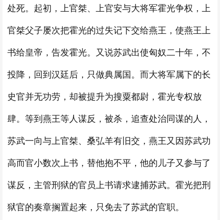
处死。起初，上官桀、上官安与大将军霍光争权，上
官桀父子屡次把霍光的过失记下交给燕王，使燕王上
书给皇帝，告发霍光。又说苏武出使匈奴二十年，不
投降，回到汉廷后，只做典属国。而大将军属下的长
史官并无功劳，却被提升为搜粟都尉，霍光专权放
肆。等到燕王等人谋反，被杀，追查处治同谋的人，
苏武一向与上官桀、桑弘羊有旧交，燕王又因苏武功
高而官小数次上书，替他抱不平，他的儿子又参与了
谋反，主管刑狱的官员上书请求逮捕苏武。霍光把刑
狱官的奏章搁置起来，只免去了苏武的官职。