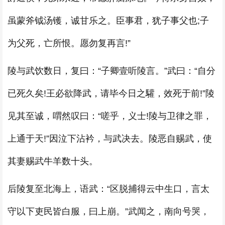
虽蒙斧钺汤镬，诚甘乐之。臣事君，犹子事父也;子
为父死，亡所恨。愿勿复再言!”
陵与武饮数日，复曰：“子卿壹听陵言。”武曰：“自分
已死久矣!王必欲降武，请毕今日之驩，效死于前!”陵
见其至诚，喟然叹曰：“嗟乎，义士!陵与卫律之罪，
上通于天!”因泣下沾衿，与武决去。陵恶自赐武，使
其妻赐武牛羊数十头。
后陵复至北海上，语武：“区脱捕得云中生口，言太
守以下吏民皆白服，曰上崩。”武闻之，南向号哭，