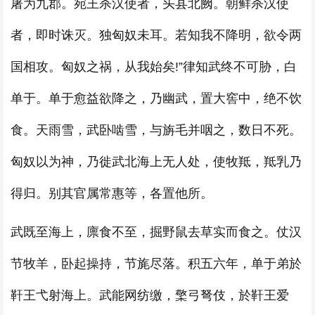
屠为九郡。宛王杀汉使者，头县北阙。朝鲜杀汉使
者，即时诛灭。独匈奴未耳。若知我不降明，欲令两
国相攻。匈奴之祸，从我始矣!”律知武终不可胁，白
单于。单于愈益欲降之，乃幽武，置大窖中，绝不饮
食。天雨雪，武卧啮雪，与旃毛并咽之，数日不死。
匈奴以为神，乃徙武北海上无人处，使牧羝，羝乳乃
得归。别其官属常惠等，各置他所。
武既至海上，廪食不至，掘野鼠去草实而食之。仗汉
节牧羊，卧起操持，节旄尽落。积五六年，单于弟於
靬王弋射海上。武能网纺缴，檠弓弩伎，於靬王爱