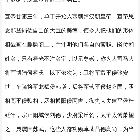
宣帝甘露三年，单于开始入塞朝拜汉朝皇帝。宣帝思
念那些辅佐自己的大臣的美德，便令人把他们的形体
相貌画在麒麟阁上，并注明他们各自的官职、爵位和
姓名，只有霍光不注名字，以示尊崇，称为大司马大
将军博陆侯霍氏，以下依次为：卫将军富平侯张安
世，车骑将军龙额侯韩增，后将军营平侯赵充国，丞
相高平侯魏相，丞相博阳侯丙吉，御史大夫建平侯杜
延年，宗正阳城侯刘德，少府梁丘贺，太子太傅萧望
之，典属国苏武。这些人都功勋卓著品德高尚，为当