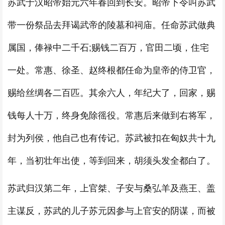
苏武于汉昭帝始元六年春回到长安。昭帝下令叫苏武
带一份祭品去拜谒武帝的陵墓和祠庙。任命苏武做典
属国，俸禄中二千石;赐钱二百万，官田二顷，住宅
一处。常惠、徐圣、赵终根都任命为皇帝的侍卫官，
赐给丝绸各二百匹。其余六人，年纪大了，回家，赐
钱每人十万，终身免除徭役。常惠后来做到右将军，
封为列侯，他自己也有传记。苏武被扣在匈奴共十九
年，当初壮年出使，等到回来，胡须头发全都白了。
苏武归汉第二年，上官桀、子安与桑弘羊及燕王、盖
主谋反，苏武的儿子苏元因参与上官安的阴谋，而被