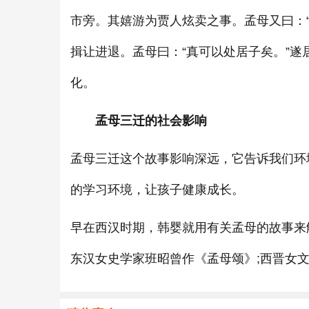
市旁。其嬉游为贾人炫卖之事。孟母又曰：
揖让进退。孟母曰：“真可以处居子矣。”
化。
孟母三迁的社会影响
孟母三迁这个故事影响深远，它告诉我们环
的学习环境，让孩子健康成长。
早在西汉时期，韩婴就用有关孟母的故事来解
东汉女史学家班昭曾作《孟母颂》;西晋女