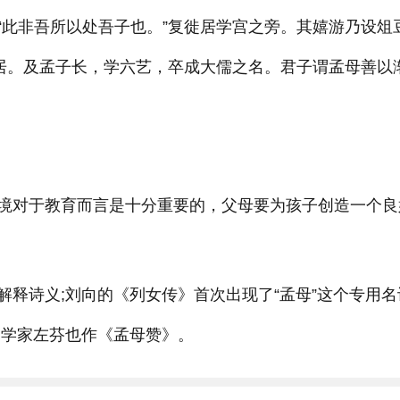
“此非吾所以处吾子也。”复徙居学宫之旁。其嬉游乃设俎
遂居。及孟子长，学六艺，卒成大儒之名。君子谓孟母善以
境对于教育而言是十分重要的，父母要为孩子创造一个良
释诗义;刘向的《列女传》首次出现了“孟母”这个专用名
文学家左芬也作《孟母赞》。