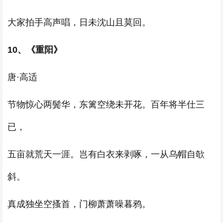
大家拍手高声唱，日未沈山且莫回。
10、《重阳》
唐·高适
节物惊心两鬓华，东篱空绕未开花。百年将半仕三
已，
五亩就荒天一涯。岂有白衣来剥啄，一从乌帽自欹
斜。
真成独坐空搔首，门柳萧萧噪暮鸦。