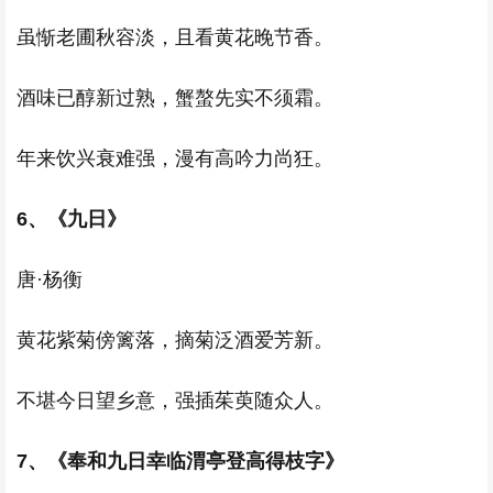
虽惭老圃秋容淡，且看黄花晚节香。
酒味已醇新过熟，蟹螯先实不须霜。
年来饮兴衰难强，漫有高吟力尚狂。
6、《九日》
唐·杨衡
黄花紫菊傍篱落，摘菊泛酒爱芳新。
不堪今日望乡意，强插茱萸随众人。
7、《奉和九日幸临渭亭登高得枝字》