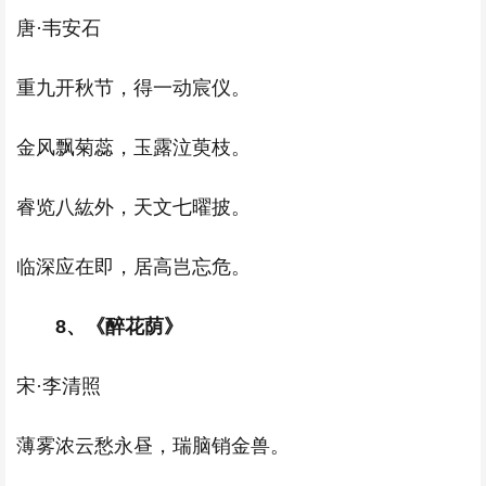
唐·韦安石
重九开秋节，得一动宸仪。
金风飘菊蕊，玉露泣萸枝。
睿览八紘外，天文七曜披。
临深应在即，居高岂忘危。
8、《醉花荫》
宋·李清照
薄雾浓云愁永昼，瑞脑销金兽。