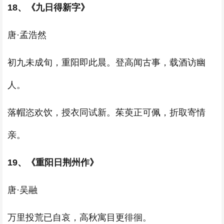
18、《九日得新字》
唐·孟浩然
初九未成旬，重阳即此晨。登高闻古事，载酒访幽
人。
落帽恣欢饮，授衣同试新。茱萸正可佩，折取寄情
亲。
19、《重阳日荆州作》
唐·吴融
万里投荒已自哀，高秋寓目更徘徊。