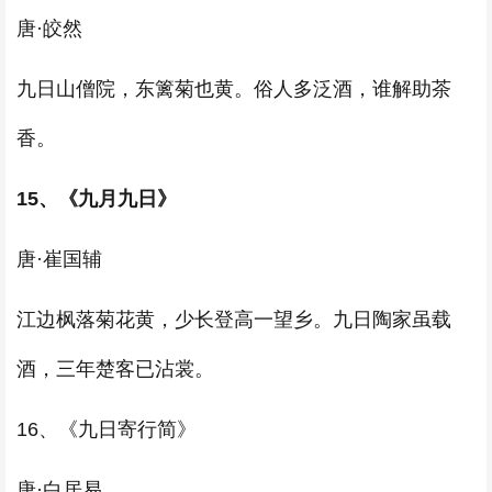
唐·皎然
九日山僧院，东篱菊也黄。俗人多泛酒，谁解助茶
香。
15、《九月九日》
唐·崔国辅
江边枫落菊花黄，少长登高一望乡。九日陶家虽载
酒，三年楚客已沾裳。
16、《九日寄行简》
唐·白居易