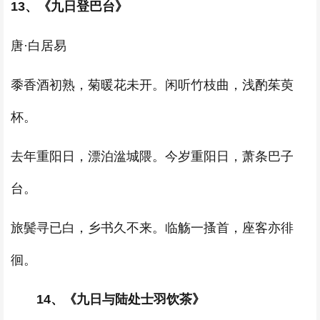
13、《九日登巴台》
唐·白居易
黍香酒初熟，菊暖花未开。闲听竹枝曲，浅酌茱萸
杯。
去年重阳日，漂泊湓城隈。今岁重阳日，萧条巴子
台。
旅鬓寻已白，乡书久不来。临觞一搔首，座客亦徘
徊。
14、《九日与陆处士羽饮茶》