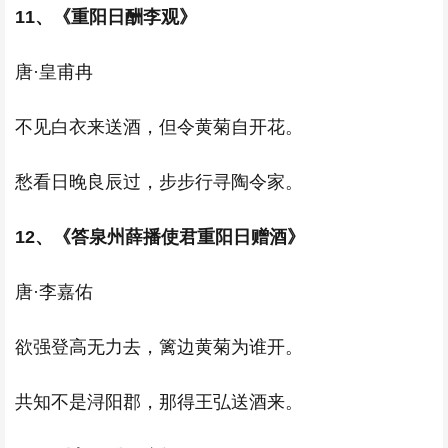
11、《重阳日酬李观》
唐·皇甫冉
不见白衣来送酒，但令黄菊自开花。
愁看日晚良辰过，步步行寻陶令家。
12、《答泉州薛播使君重阳日赠酒》
唐·李嘉佑
欲强登高无力去，篱边黄菊为谁开。
共知不是浔阳郡，那得王弘送酒来。