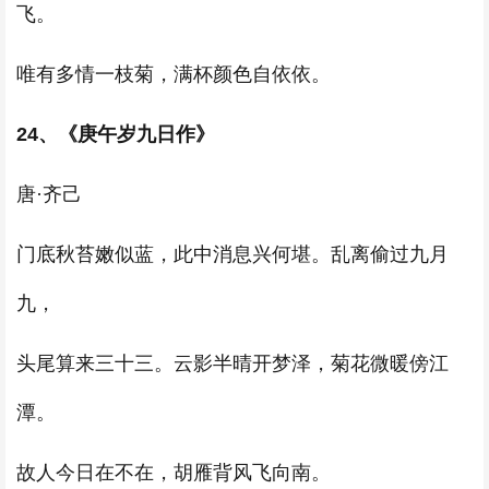
飞。
唯有多情一枝菊，满杯颜色自依依。
24、《庚午岁九日作》
唐·齐己
门底秋苔嫩似蓝，此中消息兴何堪。乱离偷过九月
九，
头尾算来三十三。云影半晴开梦泽，菊花微暖傍江
潭。
故人今日在不在，胡雁背风飞向南。