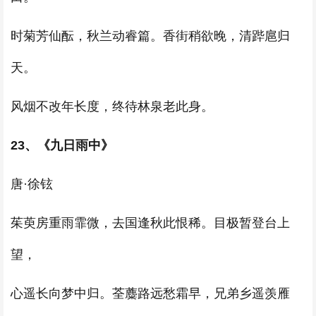
时菊芳仙酝，秋兰动睿篇。香街稍欲晚，清跸扈归
天。
风烟不改年长度，终待林泉老此身。
23、《九日雨中》
唐·徐铉
茱萸房重雨霏微，去国逢秋此恨稀。目极暂登台上
望，
心遥长向梦中归。荃蘪路远愁霜早，兄弟乡遥羡雁