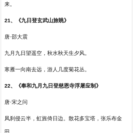
来。
21、《九日登玄武山旅眺》
唐·邵大震
九月九日望遥空，秋水秋天生夕风。
寒雁一向南去远，游人几度菊花丛。
22、《奉和九月九日登慈恩寺浮屠应制》
唐·宋之问
凤刹侵云半，虹旌倚日边。散花多宝塔，张乐布金
田。