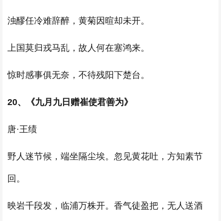
浊醪任冷难辞醉，黄菊因暄却未开。
上国莫归戎马乱，故人何在塞鸿来。
惊时感事俱无奈，不待残阳下楚台。
20、《九月九日赠崔使君善为》
唐·王绩
野人迷节候，端坐隔尘埃。忽见黄花吐，方知素节
回。
映岩千段发，临浦万株开。香气徒盈把，无人送酒