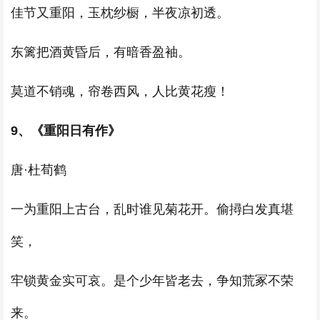
佳节又重阳，玉枕纱橱，半夜凉初透。
东篱把酒黄昏后，有暗香盈袖。
莫道不销魂，帘卷西风，人比黄花瘦！
9、《重阳日有作》
唐·杜荀鹤
一为重阳上古台，乱时谁见菊花开。偷撏白发真堪
笑，
牢锁黄金实可哀。是个少年皆老去，争知荒冢不荣
来。