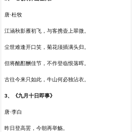
唐·杜牧
江涵秋影雁初飞，与客携壶上翠微。
尘世难逢开口笑，菊花须插满头归。
但将酩酊酬佳节，不作登临恨落晖。
古往今来只如此，牛山何必独沾衣。
3、《九月十日即事》
唐·李白
昨日登高罢，今朝再举觞。