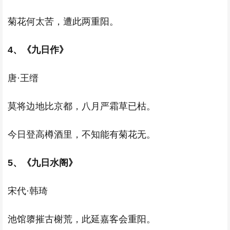
菊花何太苦，遭此两重阳。
4、《九日作》
唐·王缙
莫将边地比京都，八月严霜草已枯。
今日登高樽酒里，不知能有菊花无。
5、《九日水阁》
宋代·韩琦
池馆隳摧古榭荒，此延嘉客会重阳。