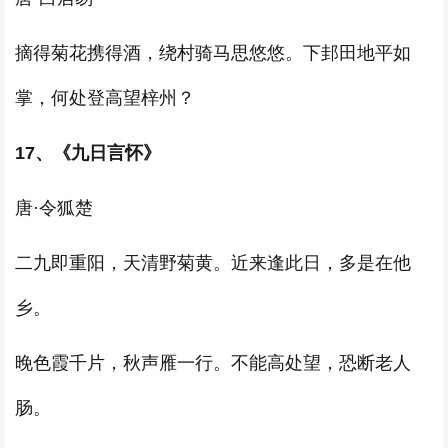
摘得菊花携得酒，绕村骑马思悠悠。下邽田地平如
掌，何处登高望梓州？
17、《九日言怀》
唐·令狐楚
二九即重阳，天清野菊黄。近来逢此日，多是在他
乡。
晚色霞千片，秋声雁一行。不能高处望，恐断老人
肠。