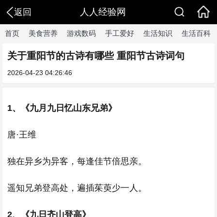
人人经验网
返回
首页
美食营养
游戏数码
手工爱好
生活知识
生活百科
关于重阳节的古诗有哪些 重阳节古诗词句
2026-04-23 04:26:46
1、《
九月九日忆山东兄弟》
唐·王维
独在异乡为异客，每逢佳节倍思亲。
遥知兄弟登高处，遍插
茱萸少一人。
2、《九日齐山登高》