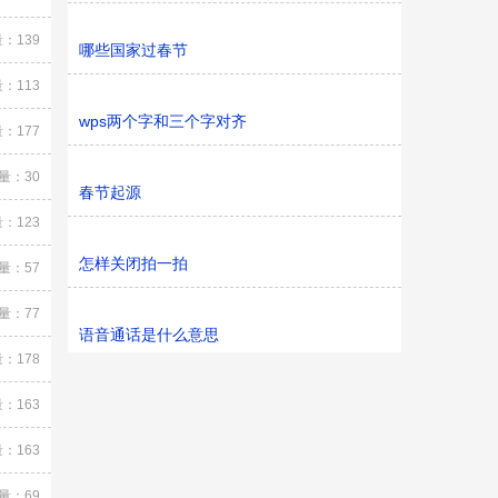
：139
哪些国家过春节
：113
wps两个字和三个字对齐
：177
量：30
春节起源
：123
怎样关闭拍一拍
量：57
量：77
语音通话是什么意思
：178
：163
：163
量：69