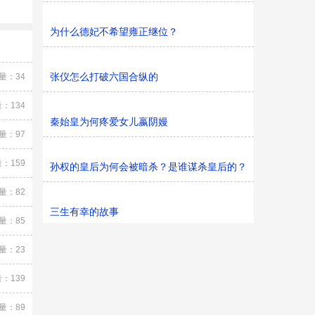
为什么德妃不希望雍正继位？
张仪怎么打破六国合纵的
量：34
：134
秦始皇为何疼爱女儿嬴阴嫚
量：97
：159
孙权的皇后为何会被暗杀？是谁谋杀皇后的？
量：82
三生有幸的故事
量：85
量：23
：139
量：89