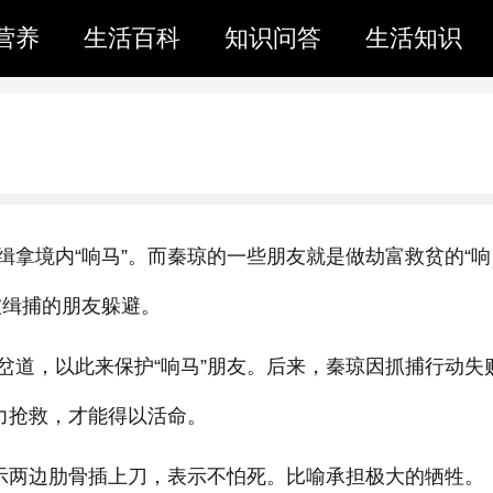
营养
生活百科
知识问答
生活知识
拿境内“响马”。而秦琼的一些朋友就是做劫富救贫的“响
被缉捕的朋友躲避。
岔道，以此来保护“响马”朋友。后来，秦琼因抓捕行动失
力抢救，才能得以活命。
表示两边肋骨插上刀，表示不怕死。比喻承担极大的牺牲。