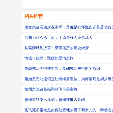
相关推荐
唐文宗征召四次说不吗，萧俛是心怀愧疚还是居功自
吕布为什么杀丁原，丁原是好人还是坏人
从紫禁城到故宫：皇帝居所的历史转变
憧憬与残酷：甄嬛的爱情之旅
夏朝统治为何被中断，夏朝统治被中断的原因
秦始皇死前遗诏是让谁继承皇位，为何最后是胡亥继
益州之战诸葛亮和张飞谁是主将
曹植最终怎么死的，曹植被谁害死的
​岳飞死后秦桧是如何处置他的妻子和女儿的，秦桧怎