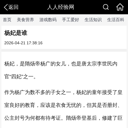
人人经验网
返回
首页
美食营养
游戏数码
手工爱好
生活知识
生活百科
杨妃是谁
2026-04-21 17:38:16
杨妃，是
隋炀帝
杨广的女儿，也是唐太宗
李世民内
官“四妃”之一。
作为杨广为数不多的子女之一，杨妃的童年接受了皇
室良好的教育，应该是衣食无忧的，但其是否册封、
公主封号为何都有待考证。隋炀帝登基后，修建了巨