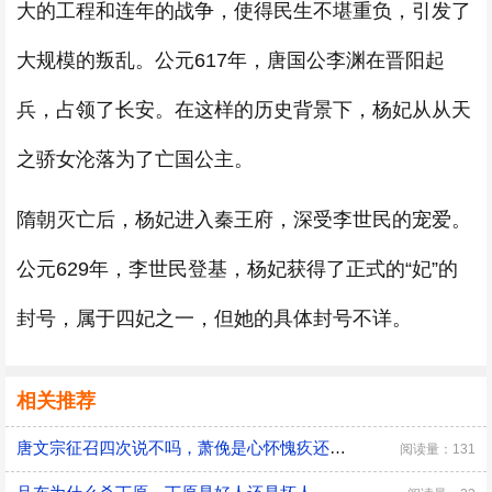
大的工程和连年的战争，使得民生不堪重负，引发了
大规模的叛乱。公元617年，唐国公
李渊在晋阳起
兵，占领了长安。在这样的历史背景下，杨妃从从天
之骄女沦落为了亡国公主。
隋朝灭亡后，杨妃进入秦王府，深受李世民的宠爱。
公元629年，李世民登基，杨妃获得了正式的“
妃”的
封号，属于四妃之一，但她的具体封号不详。
相关推荐
唐文宗征召四次说不吗，萧俛是心怀愧疚还是居功自傲
阅读量：131