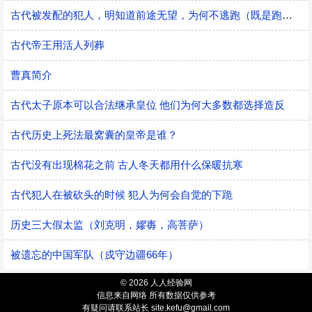
古代被发配的犯人，明知道前途无望，为何不逃跑（既是跑不掉，也是不敢跑）
古代帝王用活人列葬
曹真简介
古代太子原本可以合法继承皇位 他们为何大多数都选择造反
古代历史上死法最窝囊的皇帝是谁？
古代没有出现棉花之前 古人冬天都用什么保暖抗寒
古代犯人在被砍头的时候 犯人为何会自觉的下跪
历史三大假太监（刘克明，嫪毐，高菩萨）
被遗忘的中国军队（戍守边疆66年）
© 2026 人人经验网
信息来自网络 所有数据仅供参考
有疑问请联系站长 site.kefu@gmail.com