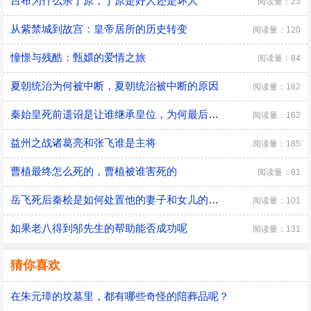
吕布为什么杀丁原，丁原是好人还是坏人
阅读量：23
从紫禁城到故宫：皇帝居所的历史转变
阅读量：120
憧憬与残酷：甄嬛的爱情之旅
阅读量：84
夏朝统治为何被中断，夏朝统治被中断的原因
阅读量：182
秦始皇死前遗诏是让谁继承皇位，为何最后是胡亥继位
阅读量：162
益州之战诸葛亮和张飞谁是主将
阅读量：185
曹植最终怎么死的，曹植被谁害死的
阅读量：81
​岳飞死后秦桧是如何处置他的妻子和女儿的，秦桧怎么处置岳飞家人的
阅读量：101
如果老八得到邬先生的帮助能否成功呢
阅读量：131
猜你喜欢
在朱元璋的坟墓里，都有哪些奇怪的陪葬品呢？