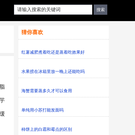
猜你喜欢
红薯减肥煮着吃还是蒸着吃效果好
水果捞在冰箱里放一晚上还能吃吗
脂
海蟹需要蒸多久才可以食用
芋
单纯用小苏打能发面吗
缓
柿饼上的白霜和霉点的区别