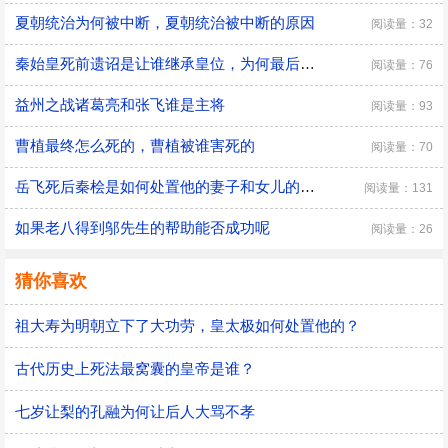
夏朝统治为何被中断，夏朝统治被中断的原因
阅读量：32
秦始皇死前遗诏是让谁继承皇位，为何最后是胡亥继位
阅读量：76
益州之战诸葛亮和张飞谁是主将
阅读量：93
曹植最终怎么死的，曹植被谁害死的
阅读量：70
​岳飞死后秦桧是如何处置他的妻子和女儿的，秦桧怎么处置岳飞家人的
阅读量：131
如果老八得到邬先生的帮助能否成功呢
阅读量：26
猜你喜欢
祖大寿为明朝立下了大功劳，皇太极如何处置他的？
古代历史上死法最窝囊的皇帝是谁？
七岁让梨的孔融为何让后人大骂不孝