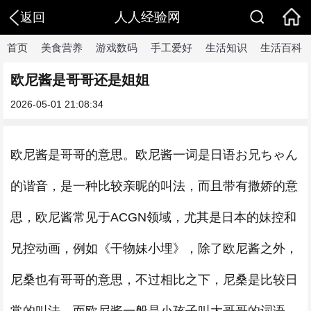
人人经验网
返回
首页
美食营养
游戏数码
手工爱好
生活知识
生活百科
欧尼酱是哥哥还是姐姐
2026-05-01 21:08:34
欧尼酱是哥哥的意思。欧尼酱一词是日语お兄ちゃん
的谐音，是一种比较亲昵的叫法，而且带有撒娇的意
思，欧尼酱常见于ACGN领域，尤其是日本的妹控和
兄控动画，例如《干物妹小埋》，除了欧尼酱之外，
尼桑也有哥哥的意思，不过相比之下，尼桑是比较日