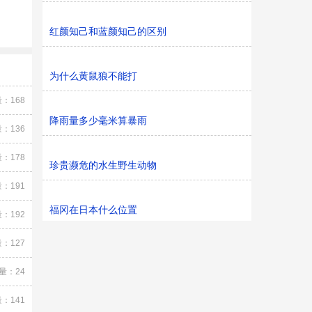
红颜知己和蓝颜知己的区别
为什么黄鼠狼不能打
：168
降雨量多少毫米算暴雨
：136
：178
珍贵濒危的水生野生动物
：191
福冈在日本什么位置
：192
：127
量：24
：141