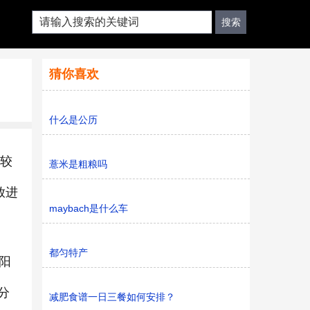
猜你喜欢
什么是公历
比较
薏米是粗粮吗
放进
maybach是什么车
都匀特产
阳
分
减肥食谱一日三餐如何安排？