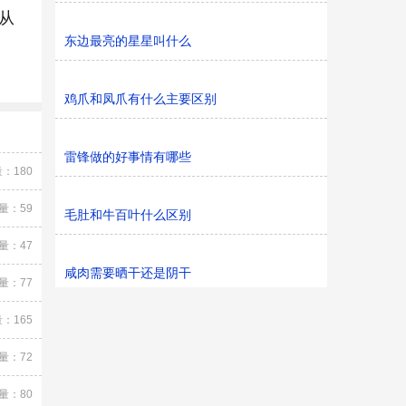
从
东边最亮的星星叫什么
鸡爪和凤爪有什么主要区别
雷锋做的好事情有哪些
：180
量：59
毛肚和牛百叶什么区别
量：47
咸肉需要晒干还是阴干
量：77
：165
量：72
量：80