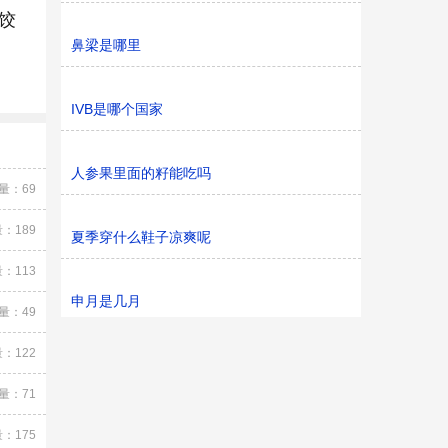
饺
鼻梁是哪里
IVB是哪个国家
人参果里面的籽能吃吗
量：69
：189
夏季穿什么鞋子凉爽呢
：113
申月是几月
量：49
：122
量：71
：175