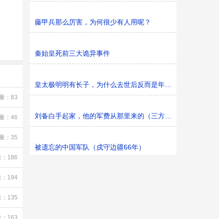
藤甲兵那么厉害，为何很少有人用呢？
秦始皇死前三大诡异事件
皇太极明明有长子，为什么去世后反而是年仅6岁的顺治当皇
量：83
刘备白手起家，他的军费从那里来的（三方面）
量：46
量：35
被遗忘的中国军队（戍守边疆66年）
：186
：194
：135
：163