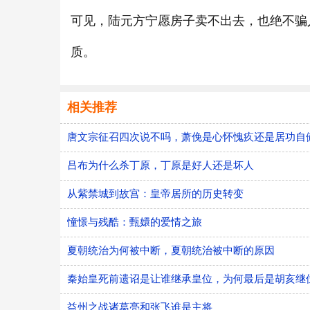
可见，陆元方宁愿房子卖不出去，也绝不骗
质。
相关推荐
唐文宗征召四次说不吗，萧俛是心怀愧疚还是居功自
吕布为什么杀丁原，丁原是好人还是坏人
从紫禁城到故宫：皇帝居所的历史转变
憧憬与残酷：甄嬛的爱情之旅
夏朝统治为何被中断，夏朝统治被中断的原因
秦始皇死前遗诏是让谁继承皇位，为何最后是胡亥继
益州之战诸葛亮和张飞谁是主将