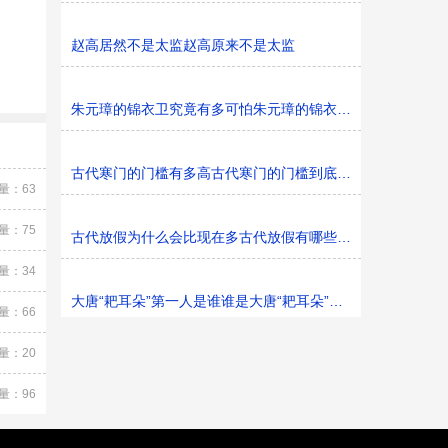
赵高居然不是太监赵高原来不是太监
朱元璋的锦衣卫究竟有多可怕朱元璋的锦衣卫可怕吗
古代寒门的门槛有多高古代寒门的门槛到底有多高
量：63
量：75
古代放假为什么会比现在多古代放假有哪些节日可放
量：34
大唐“耙耳朵”第一人是谁谁是大唐“耙耳朵”第一人
量：66
量：20
量：96