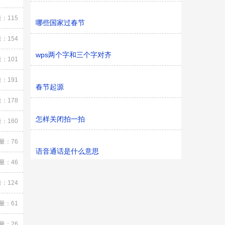
：115
哪些国家过春节
：154
wps两个字和三个字对齐
：101
：191
春节起源
：178
怎样关闭拍一拍
：160
量：76
语音通话是什么意思
量：46
：124
量：61
量：26