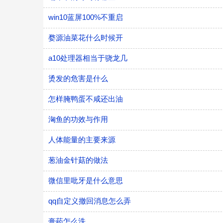
win10蓝屏100%不重启
婺源油菜花什么时候开
a10处理器相当于骁龙几
烫发的危害是什么
怎样腌鸭蛋不咸还出油
洶鱼的功效与作用
人体能量的主要来源
葱油金针菇的做法
微信里吡牙是什么意思
qq自定义撤回消息怎么弄
膏药怎么洗