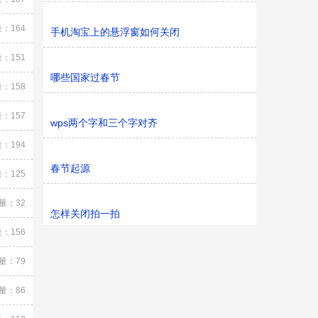
：164
手机淘宝上的悬浮窗如何关闭
：151
哪些国家过春节
：158
：157
wps两个字和三个字对齐
：194
春节起源
：125
量：32
怎样关闭拍一拍
：156
量：79
量：86