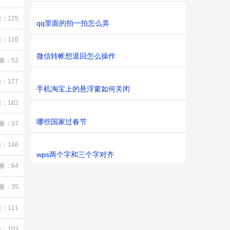
：125
qq里面的拍一拍怎么弄
：110
微信转帐想退回怎么操作
量：52
：177
手机淘宝上的悬浮窗如何关闭
：182
哪些国家过春节
量：37
：146
wps两个字和三个字对齐
量：64
量：35
：111
：103