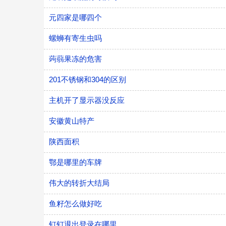
元四家是哪四个
螺蛳有寄生虫吗
蒟蒻果冻的危害
201不锈钢和304的区别
主机开了显示器没反应
安徽黄山特产
陕西面积
鄂是哪里的车牌
伟大的转折大结局
鱼籽怎么做好吃
钉钉退出登录在哪里