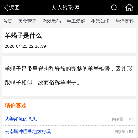
人人经验网
返回
首页
美食营养
游戏数码
手工爱好
生活知识
生活百科
羊蝎子是什么
2026-04-21 22:26:39
羊蝎子是带里脊肉和脊髓的完整的羊脊椎骨，因其形
跟蝎子相似，故而俗称羊蝎子。
猜你喜欢
从善如流的意思
阅读量：192
云南腾冲哪些地方好玩
阅读量：54