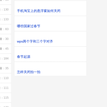
：130
手机淘宝上的悬浮窗如何关闭
：133
哪些国家过春节
量：83
量：30
wps两个字和三个字对齐
量：45
春节起源
：184
量：35
怎样关闭拍一拍
：110
：111
：115