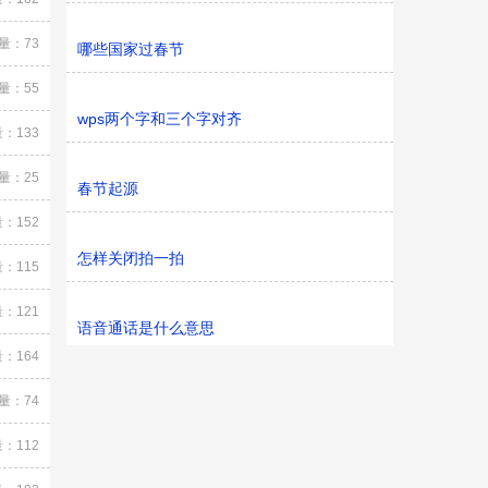
量：73
哪些国家过春节
量：55
wps两个字和三个字对齐
：133
量：25
春节起源
：152
怎样关闭拍一拍
：115
：121
语音通话是什么意思
：164
量：74
：112