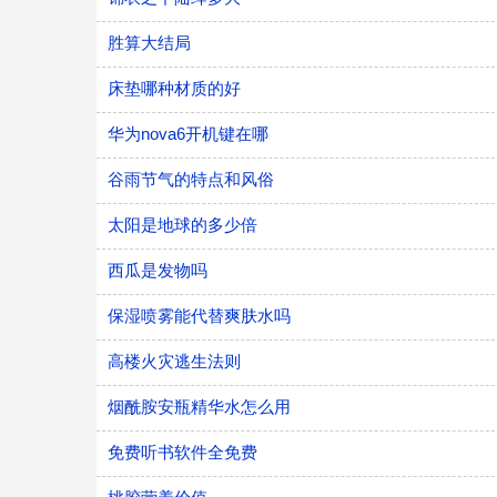
胜算大结局
床垫哪种材质的好
华为nova6开机键在哪
谷雨节气的特点和风俗
太阳是地球的多少倍
西瓜是发物吗
​保湿喷雾能代替爽肤水吗
高楼火灾逃生法则
烟酰胺安瓶精华水怎么用
免费听书软件全免费