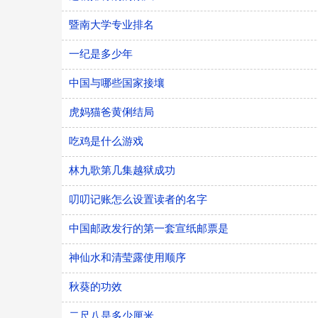
暨南大学专业排名
一纪是多少年
中国与哪些国家接壤
虎妈猫爸黄俐结局
吃鸡是什么游戏
林九歌第几集越狱成功
叨叨记账怎么设置读者的名字
中国邮政发行的第一套宣纸邮票是
神仙水和清莹露使用顺序
秋葵的功效
二尺八是多少厘米