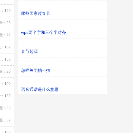
：129
哪些国家过春节
量：93
wps两个字和三个字对齐
量：77
：162
春节起源
：150
怎样关闭拍一拍
量：20
：100
语音通话是什么意思
：180
量：83
量：39
：188