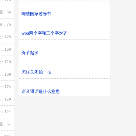
量：54
哪些国家过春节
量：75
wps两个字和三个字对齐
：125
：168
春节起源
：110
怎样关闭拍一拍
：189
：174
语音通话是什么意思
：129
：124
量：57