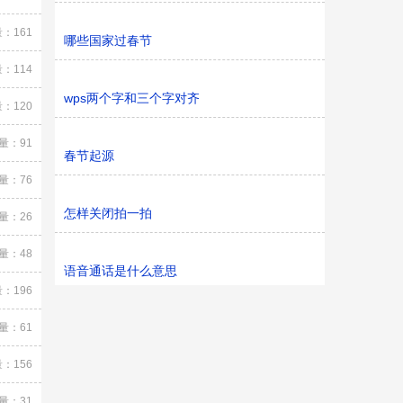
：161
哪些国家过春节
：114
wps两个字和三个字对齐
：120
量：91
春节起源
量：76
怎样关闭拍一拍
量：26
量：48
语音通话是什么意思
：196
量：61
：156
量：31