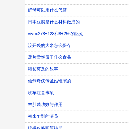
酵母可以用什么代替
日本豆腐是什么材料做成的
vivox278+128和8+256的区别
没开袋的大米怎么保存
薯片雪饼属于什么食品
鞭长莫及的故事
仙剑奇侠传圣姑谁演的
收车注意事项
羊肚菌功效与作用
初来乍到的演员
延禧攻略顺嫔结局