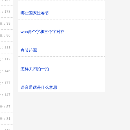
：178
哪些国家过春节
量：39
wps两个字和三个字对齐
量：86
：111
春节起源
：112
怎样关闭拍一拍
：146
：177
语音通话是什么意思
：147
量：57
量：31