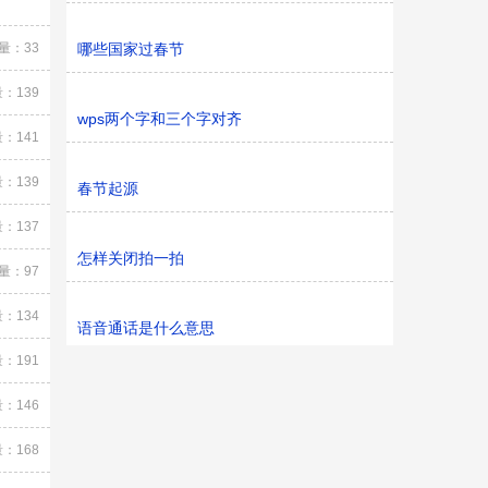
量：33
哪些国家过春节
：139
wps两个字和三个字对齐
：141
：139
春节起源
：137
怎样关闭拍一拍
量：97
：134
语音通话是什么意思
：191
：146
：168