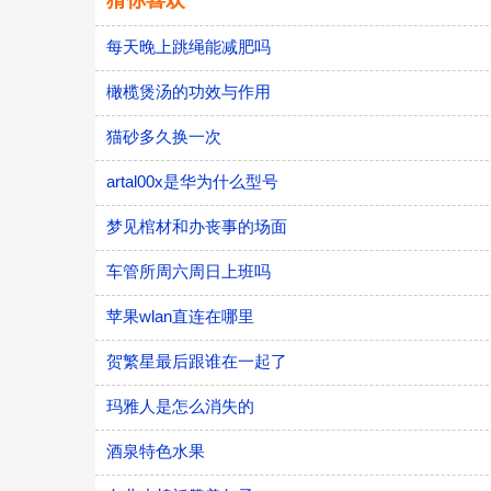
猜你喜欢
每天晚上跳绳能减肥吗
橄榄煲汤的功效与作用
猫砂多久换一次
artal00x是华为什么型号
梦见棺材和办丧事的场面
车管所周六周日上班吗
苹果wlan直连在哪里
贺繁星最后跟谁在一起了
玛雅人是怎么消失的
酒泉特色水果